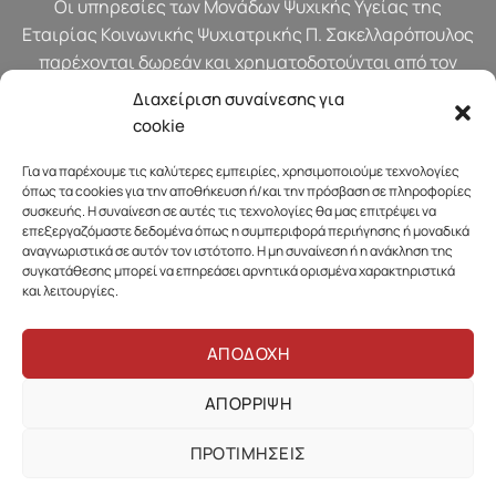
Οι υπηρεσίες των Μονάδων Ψυχικής Υγείας της
Εταιρίας Κοινωνικής Ψυχιατρικής Π. Σακελλαρόπουλος
παρέχονται δωρεάν και χρηματοδοτούνται από τον
προϋπολογισμό του Υπουργείου Υγείας.
Διαχείριση συναίνεσης για
cookie
Για να παρέχουμε τις καλύτερες εμπειρίες, χρησιμοποιούμε τεχνολογίες
όπως τα cookies για την αποθήκευση ή/και την πρόσβαση σε πληροφορίες
συσκευής. Η συναίνεση σε αυτές τις τεχνολογίες θα μας επιτρέψει να
επεξεργαζόμαστε δεδομένα όπως η συμπεριφορά περιήγησης ή μοναδικά
αναγνωριστικά σε αυτόν τον ιστότοπο. Η μη συναίνεση ή η ανάκληση της
συγκατάθεσης μπορεί να επηρεάσει αρνητικά ορισμένα χαρακτηριστικά
και λειτουργίες.
ΑΠΟΔΟΧΗ
ΑΠΟΡΡΙΨΗ
Πολιτική Απορρήτου & Προστασίας Προσωπικών Δεδομένων
ΠΡΟΤΙΜΗΣΕΙΣ
Πολιτική Cookies
Όροι χρήσης της ιστοσελίδας