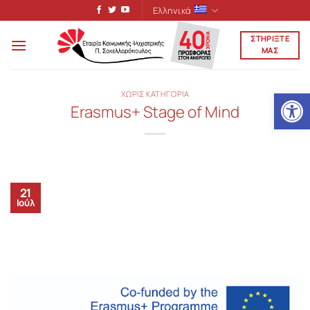
Μετάβαση
Ελληνικά
στο
ΣΤΗΡΙΞΤΕ
περιεχόμενο
ΜΑΣ
Ανοίξτε
ΧΩΡΙΣ ΚΑΤΗΓΟΡΙΑ
Εrasmus+ Stage of Mind
21
Ιούλ