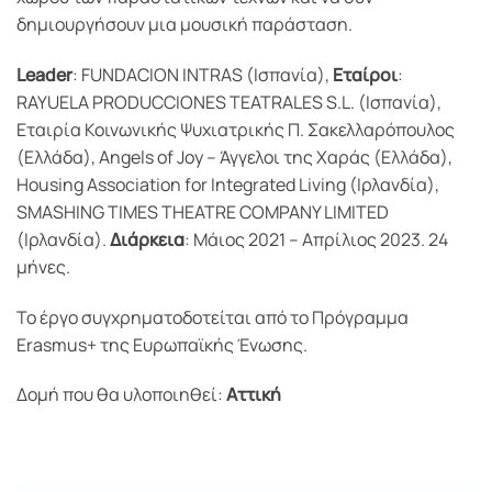
δημιουργήσουν μια μουσική παράσταση.
Leader
: FUNDACION INTRAS (Ισπανία),
Εταίροι
:
RAYUELA PRODUCCIONES TEATRALES S.L. (Ισπανία),
Εταιρία Κοινωνικής Ψυχιατρικής Π. Σακελλαρόπουλος
(Ελλάδα), Αngels of Joy – Άγγελοι της Χαράς (Ελλάδα),
Housing Association for Integrated Living (Iρλανδία),
SMASHING TIMES THEATRE COMPANY LIMITED
(Ιρλανδία).
Διάρκεια
: Μάιος 2021 – Απρίλιος 2023. 24
μήνες.
To έργο συγχρηματοδοτείται από το Πρόγραμμα
Erasmus+ της Ευρωπαϊκής Ένωσης.
Δομή που θα υλοποιηθεί:
Αττική