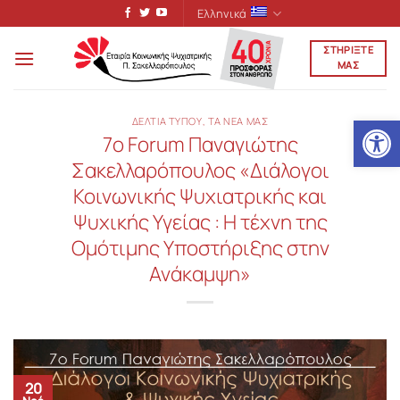
Μετάβαση
Ελληνικά
στο
ΣΤΗΡΙΞΤΕ
περιεχόμενο
ΜΑΣ
Ανοίξτε
ΔΕΛΤΙΑ ΤΥΠΟΥ
,
ΤΑ ΝΕΑ ΜΑΣ
7ο Forum Παναγιώτης
Σακελλαρόπουλος «Διάλογοι
Κοινωνικής Ψυχιατρικής και
Ψυχικής Υγείας : Η τέχνη της
Ομότιμης Υποστήριξης στην
Ανάκαμψη»
20