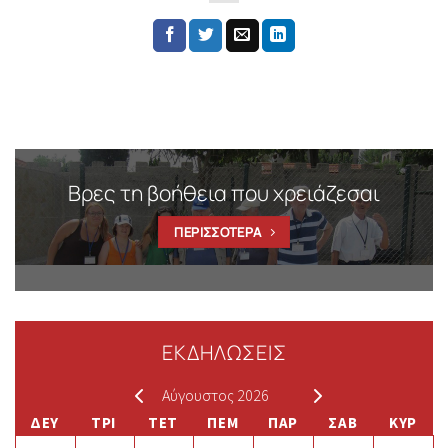
Βρες τη βοήθεια που χρειάζεσαι
ΠΕΡΙΣΣΟΤΕΡΑ
ΕΚΔΗΛΩΣΕΙΣ
Αύγουστος 2026
ΔΕΥ
ΤΡΙ
ΤΕΤ
ΠΕΜ
ΠΑΡ
ΣΑΒ
ΚΥΡ