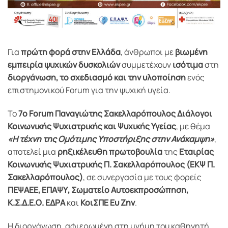
Για
πρώτη φορά στην Ελλάδα
, άνθρωποι με
βιωμένη
εμπειρία ψυχικών δυσκολιών
συμμετέχουν
ισότιμα
στη
διοργάνωση, το σχεδιασμό και την υλοποίηση
ενός
επιστημονικού Forum για την ψυχική υγεία.
Το
7ο Forum Παναγιώτης Σακελλαρόπουλος Διάλογοι
Κοινωνικής Ψυχιατρικής και Ψυχικής Υγείας
, με θέμα
«Η τέχνη της Ομότιμης Υποστήριξης στην Ανάκαμψη»
,
αποτελεί μια
ρηξικέλευθη πρωτοβουλία
της
Εταιρίας
Κοινωνικής Ψυχιατρικής Π. Σακελλαρόπουλος (ΕΚΨ Π.
Σακελλαρόπουλος)
, σε συνεργασία με τους φορείς
ΠΕΨΑΕΕ, ΕΠΑΨΥ, Σωματείο Αυτοεκπροσώπηση,
Κ.Σ.Δ.Ε.Ο. ΕΔΡΑ
και
ΚοιΣΠΕ Ευ Ζην
.
Η διοργάνωση, αφιερωμένη στη μνήμη του καθηγητή