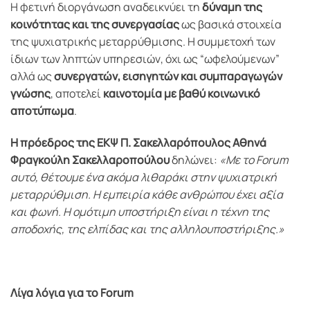
Η φετινή διοργάνωση αναδεικνύει τη
δύναμη της
κοινότητας και της συνεργασίας
ως βασικά στοιχεία
της ψυχιατρικής μεταρρύθμισης. Η συμμετοχή των
ίδιων των ληπτών υπηρεσιών, όχι ως “ωφελούμενων”
αλλά ως
συνεργατών, εισηγητών και συμπαραγωγών
γνώσης
, αποτελεί
καινοτομία με βαθύ κοινωνικό
αποτύπωμα
.
Η πρόεδρος της ΕΚΨ Π. Σακελλαρόπουλος Αθηνά
Φραγκούλη Σακελλαροπούλου
δηλώνει:
«Με το Forum
αυτό, θέτουμε ένα ακόμα λιθαράκι στην ψυχιατρική
μεταρρύθμιση. Η
εμπειρία κάθε ανθρώπου έχει αξία
και φωνή. Η ομότιμη υποστήριξη είναι η τέχνη της
αποδοχής, της ελπίδας και της αλληλουποστήριξης.»
Λίγα λόγια για το Forum