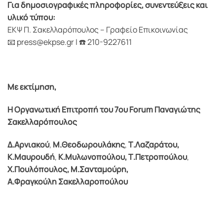
Για δημοσιογραφικές πληροφορίες, συνεντεύξεις και
υλικό τύπου:
ΕΚΨ Π. Σακελλαρόπουλος – Γραφείο Επικοινωνίας
📧 press@ekpse.gr | ☎️ 210-9227611
Με εκτίμηση,
Η Οργανωτική Επιτροπή του 7ου Forum Παναγιώτης
Σακελλαρόπουλος
Δ.Αρνιακού
,
Μ.Θεοδωρουλάκης
,
Τ.Λαζαράτου,
Κ.Μαυρουδή
,
Κ.Μυλωνοπούλου,
Τ.Πετροπούλου
,
Χ.Πουλόπουλος,
Μ.Σανταμούρη,
Α.Φραγκούλη Σακελλαροπούλου