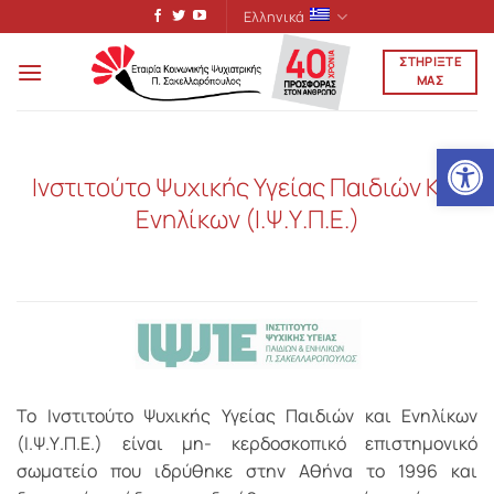
Μετάβαση
Ελληνικά
στο
ΣΤΗΡΙΞΤΕ
περιεχόμενο
ΜΑΣ
Ανοίξτε
Iνστιτούτο Ψυχικής Υγείας Παιδιών Και
Ενηλίκων (Ι.Ψ.Υ.Π.Ε.)
Το Ινστιτούτο Ψυχικής Υγείας Παιδιών και Ενηλίκων
(Ι.Ψ.Υ.Π.Ε.) είναι μη- κερδοσκοπικό επιστημονικό
σωματείο που ιδρύθηκε στην Αθήνα το 1996 και