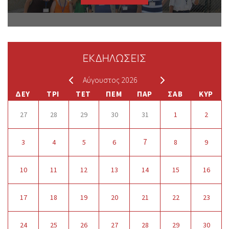
ΕΚΔΗΛΩΣΕΙΣ
Αύγουστος 2026
ΔΕΥ
ΤΡΙ
ΤΕΤ
ΠΕΜ
ΠΑΡ
ΣΑΒ
ΚΥΡ
27
28
29
30
31
1
2
7
3
4
5
6
8
9
10
11
12
13
14
15
16
17
18
19
20
21
22
23
24
25
26
27
28
29
30