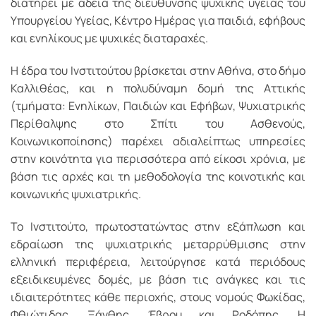
διατηρεί με άδεια της διεύθυνσης ψυχικής υγείας του
Υπουργείου Υγείας, Κέντρο Ημέρας για παιδιά, εφήβους
και ενηλίκους με ψυχικές διαταραχές.
Η έδρα του Ινστιτούτου βρίσκεται στην Αθήνα, στο δήμο
Καλλιθέας, και η πολυδύναμη δομή της Αττικής
(τμήματα: Ενηλίκων, Παιδιών και Εφήβων, Ψυχιατρικής
Περίθαλψης στο Σπίτι του Ασθενούς,
Κοινωνικοποίησης) παρέχει αδιαλείπτως υπηρεσίες
στην κοινότητα για περισσότερα από είκοσι χρόνια, με
βάση τις αρχές και τη μεθοδολογία της κοινοτικής και
κοινωνικής ψυχιατρικής.
Το Ινστιτούτο, πρωτοστατώντας στην εξάπλωση και
εδραίωση της ψυχιατρικής μεταρρύθμισης στην
ελληνική περιφέρεια, λειτούργησε κατά περιόδους
εξειδικευμένες δομές, με βάση τις ανάγκες και τις
ιδιαιτερότητες κάθε περιοχής, στους νομούς Φωκίδας,
Φθιώτιδας, Ξάνθης, Έβρου και Ροδόπης. Η