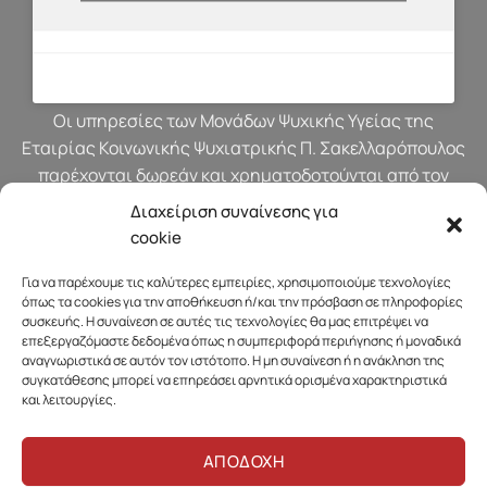
Οι υπηρεσίες των Μονάδων Ψυχικής Υγείας της
Εταιρίας Κοινωνικής Ψυχιατρικής Π. Σακελλαρόπουλος
παρέχονται δωρεάν και χρηματοδοτούνται από τον
προϋπολογισμό του Υπουργείου Υγείας.
Διαχείριση συναίνεσης για
cookie
Για να παρέχουμε τις καλύτερες εμπειρίες, χρησιμοποιούμε τεχνολογίες
όπως τα cookies για την αποθήκευση ή/και την πρόσβαση σε πληροφορίες
συσκευής. Η συναίνεση σε αυτές τις τεχνολογίες θα μας επιτρέψει να
επεξεργαζόμαστε δεδομένα όπως η συμπεριφορά περιήγησης ή μοναδικά
αναγνωριστικά σε αυτόν τον ιστότοπο. Η μη συναίνεση ή η ανάκληση της
συγκατάθεσης μπορεί να επηρεάσει αρνητικά ορισμένα χαρακτηριστικά
και λειτουργίες.
ΑΠΟΔΟΧΗ