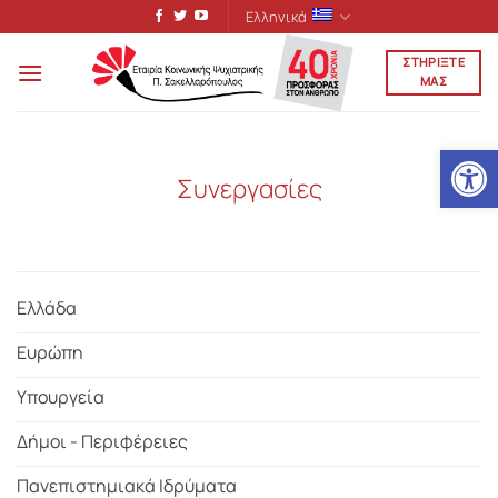
Μετάβαση
Ελληνικά
στο
ΣΤΗΡΙΞΤΕ
περιεχόμενο
ΜΑΣ
Ανοίξτε
Συνεργασίες
Ελλάδα
Ευρώπη
Υπουργεία
Δήμοι - Περιφέρειες
Πανεπιστημιακά Ιδρύματα