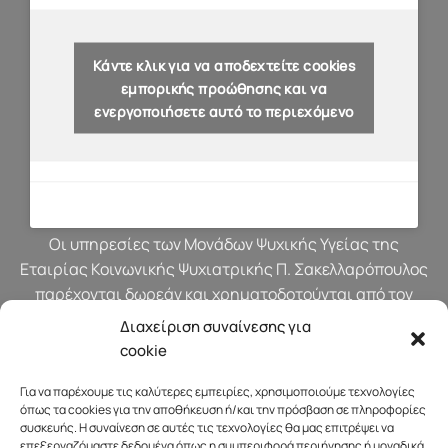
Κάντε κλικ για να αποδεχτείτε cookies
εμπορικής προώθησης και να
ενεργοποιήσετε αυτό το περιεχόμενο
Οι υπηρεσίες των Μονάδων Ψυχικής Υγείας της
Εταιρίας Κοινωνικής Ψυχιατρικής Π. Σακελλαρόπουλος
παρέχονται δωρεάν και χρηματοδοτούνται από τον
προϋπολογισμό του Υπουργείου Υγείας.
Διαχείριση συναίνεσης για
cookie
Για να παρέχουμε τις καλύτερες εμπειρίες, χρησιμοποιούμε τεχνολογίες
όπως τα cookies για την αποθήκευση ή/και την πρόσβαση σε πληροφορίες
συσκευής. Η συναίνεση σε αυτές τις τεχνολογίες θα μας επιτρέψει να
επεξεργαζόμαστε δεδομένα όπως η συμπεριφορά περιήγησης ή μοναδικά