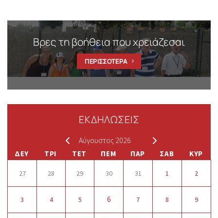
Βρες τη βοήθεια που χρειάζεσαι
ΠΕΡΙΣΣΟΤΕΡΑ
ΕΚΔΗΛΩΣΕΙΣ
Αύγουστος 2026
ΔΕΥ
ΤΡΙ
ΤΕΤ
ΠΕΜ
ΠΑΡ
ΣΑΒ
ΚΥΡ
27
28
29
30
31
1
2
6
3
4
5
7
8
9