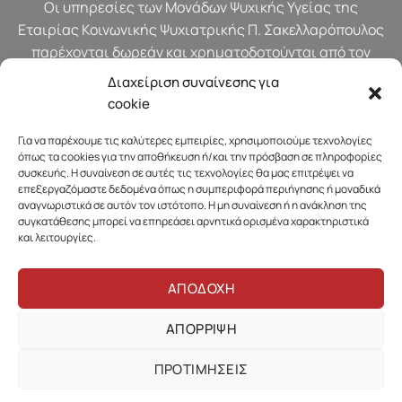
Οι υπηρεσίες των Μονάδων Ψυχικής Υγείας της
Εταιρίας Κοινωνικής Ψυχιατρικής Π. Σακελλαρόπουλος
παρέχονται δωρεάν και χρηματοδοτούνται από τον
προϋπολογισμό του Υπουργείου Υγείας.
Διαχείριση συναίνεσης για
cookie
Για να παρέχουμε τις καλύτερες εμπειρίες, χρησιμοποιούμε τεχνολογίες
όπως τα cookies για την αποθήκευση ή/και την πρόσβαση σε πληροφορίες
συσκευής. Η συναίνεση σε αυτές τις τεχνολογίες θα μας επιτρέψει να
επεξεργαζόμαστε δεδομένα όπως η συμπεριφορά περιήγησης ή μοναδικά
αναγνωριστικά σε αυτόν τον ιστότοπο. Η μη συναίνεση ή η ανάκληση της
συγκατάθεσης μπορεί να επηρεάσει αρνητικά ορισμένα χαρακτηριστικά
και λειτουργίες.
ΑΠΟΔΟΧΗ
ΑΠΟΡΡΙΨΗ
Πολιτική Απορρήτου & Προστασίας Προσωπικών Δεδομένων
ΠΡΟΤΙΜΗΣΕΙΣ
Πολιτική Cookies
Όροι χρήσης της ιστοσελίδας