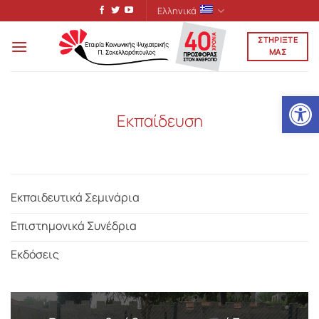
Μετάβαση
Ελληνικά
στο
ΣΤΗΡΙΞΤΕ
περιεχόμενο
ΜΑΣ
Ανοίξτε
Εκπαίδευση
Εκπαιδευτικά Σεμινάρια
Επιστημονικά Συνέδρια
Εκδόσεις