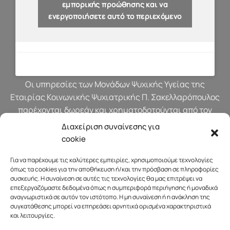
εμπορικής προώθησης και να
ενεργοποιήσετε αυτό το περιεχόμενο
Οι υπηρεσίες των Μονάδων Ψυχικής Υγείας της
Εταιρίας Κοινωνικής Ψυχιατρικής Π. Σακελλαρόπουλος
παρέχονται δωρεάν και χρηματοδοτούνται από τον
προϋπολογισμό του Υπουργείου Υγείας.
Διαχείριση συναίνεσης για
cookie
Για να παρέχουμε τις καλύτερες εμπειρίες, χρησιμοποιούμε τεχνολογίες
όπως τα cookies για την αποθήκευση ή/και την πρόσβαση σε πληροφορίες
συσκευής. Η συναίνεση σε αυτές τις τεχνολογίες θα μας επιτρέψει να
επεξεργαζόμαστε δεδομένα όπως η συμπεριφορά περιήγησης ή μοναδικά
αναγνωριστικά σε αυτόν τον ιστότοπο. Η μη συναίνεση ή η ανάκληση της
συγκατάθεσης μπορεί να επηρεάσει αρνητικά ορισμένα χαρακτηριστικά
και λειτουργίες.