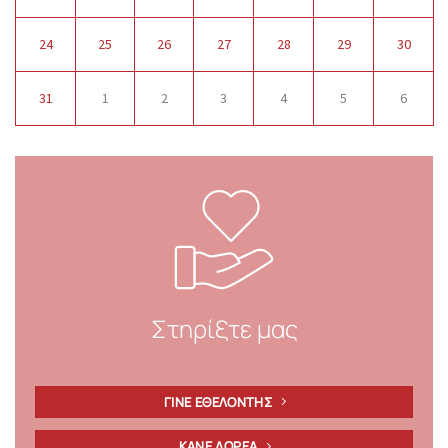
24
25
26
27
28
29
30
31
1
2
3
4
5
6
Στηρίξτε μας
ΓΙΝΕ ΕΘΕΛΟΝΤΗΣ
ΚΑΝΕ ΔΩΡΕΑ