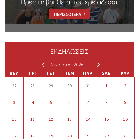
Βρες τη βοήθεια που χρειάζεσαι
ΠΕΡΙΣΣΟΤΕΡΑ
ΕΚΔΗΛΩΣΕΙΣ
Αύγουστος 2026
ΔΕΥ
ΤΡΙ
ΤΕΤ
ΠΕΜ
ΠΑΡ
ΣΑΒ
ΚΥΡ
27
28
29
30
31
1
2
9
3
4
5
6
7
8
10
11
12
13
14
15
16
17
18
19
20
21
22
23