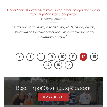
Πρόσκληση σε εκπαιδευτικό σεμινάριο που αφορά στο φάσμα
των νευρολογικών διαταραχών
18 Σεπτεμβρίου 2019
Η Εταιρία Κοινωνικής Ψυχιατρικής και Ψυχικής Υγείας
Παναγιώτης Σακελλαρόπουλος, σε συνεργασία με το
Ευρωπαϊκό Δίκτυο [...]
1
…
9
10
11
12
13
14
15
Βρες τη βοήθεια που χρειάζεσαι
ΠΕΡΙΣΣΟΤΕΡΑ