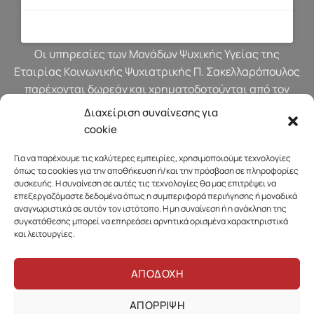
Οι υπηρεσίες των Μονάδων Ψυχικής Υγείας της
Εταιρίας Κοινωνικής Ψυχιατρικής Π. Σακελλαρόπουλος
παρέχονται δωρεάν και χρηματοδοτούνται από τον
προϋπολογισμό του Υπουργείου Υγείας.
Διαχείριση συναίνεσης για
cookie
Για να παρέχουμε τις καλύτερες εμπειρίες, χρησιμοποιούμε τεχνολογίες
όπως τα cookies για την αποθήκευση ή/και την πρόσβαση σε πληροφορίες
συσκευής. Η συναίνεση σε αυτές τις τεχνολογίες θα μας επιτρέψει να
επεξεργαζόμαστε δεδομένα όπως η συμπεριφορά περιήγησης ή μοναδικά
αναγνωριστικά σε αυτόν τον ιστότοπο. Η μη συναίνεση ή η ανάκληση της
συγκατάθεσης μπορεί να επηρεάσει αρνητικά ορισμένα χαρακτηριστικά
και λειτουργίες.
ΑΠΟΔΟΧΗ
ΑΠΟΡΡΙΨΗ