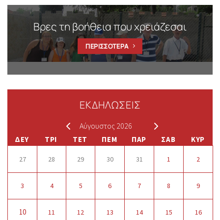
Βρες τη βοήθεια που χρειάζεσαι
ΠΕΡΙΣΣΟΤΕΡΑ
ΕΚΔΗΛΩΣΕΙΣ
Αύγουστος 2026
ΔΕΥ
ΤΡΙ
ΤΕΤ
ΠΕΜ
ΠΑΡ
ΣΑΒ
ΚΥΡ
27
28
29
30
31
1
2
3
4
5
6
7
8
9
10
11
12
13
14
15
16