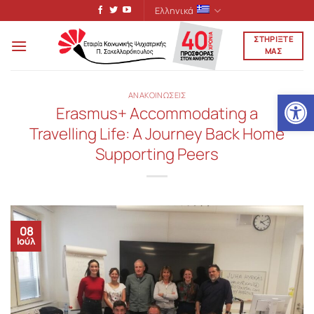
Μετάβαση
Ελληνικά
στο
ΣΤΗΡΙΞΤΕ
περιεχόμενο
ΜΑΣ
Ανοίξτε
ΑΝΑΚΟΙΝΩΣΕΙΣ
Erasmus+ Accommodating a
Travelling Life: A Journey Back Home
Supporting Peers
08
Ιούλ