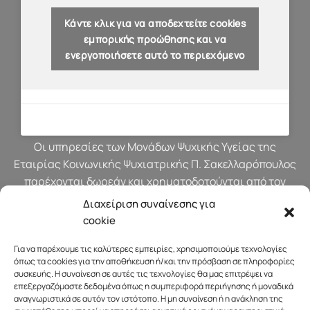
Κάντε κλικ για να αποδεχτείτε cookies
εμπορικής προώθησης και να
ενεργοποιήσετε αυτό το περιεχόμενο
Οι υπηρεσίες των Μονάδων Ψυχικής Υγείας της
Εταιρίας Κοινωνικής Ψυχιατρικής Π. Σακελλαρόπουλος
παρέχονται δωρεάν και χρηματοδοτούνται από τον
προϋπολογισμό του Υπουργείου Υγείας.
Διαχείριση συναίνεσης για
cookie
Για να παρέχουμε τις καλύτερες εμπειρίες, χρησιμοποιούμε τεχνολογίες
όπως τα cookies για την αποθήκευση ή/και την πρόσβαση σε πληροφορίες
συσκευής. Η συναίνεση σε αυτές τις τεχνολογίες θα μας επιτρέψει να
επεξεργαζόμαστε δεδομένα όπως η συμπεριφορά περιήγησης ή μοναδικά
αναγνωριστικά σε αυτόν τον ιστότοπο. Η μη συναίνεση ή η ανάκληση της