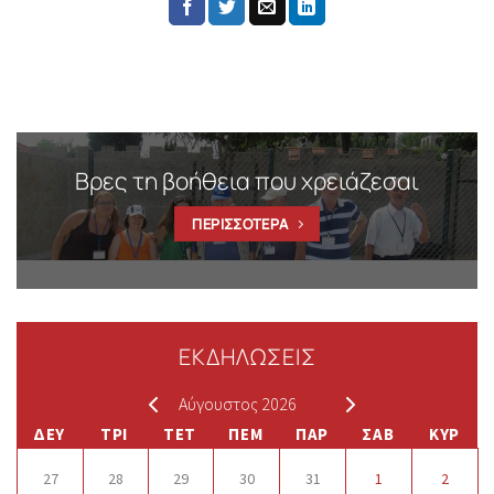
Βρες τη βοήθεια που χρειάζεσαι
ΠΕΡΙΣΣΟΤΕΡΑ
ΕΚΔΗΛΩΣΕΙΣ
Αύγουστος 2026
ΔΕΥ
ΤΡΙ
ΤΕΤ
ΠΕΜ
ΠΑΡ
ΣΑΒ
ΚΥΡ
27
28
29
30
31
1
2