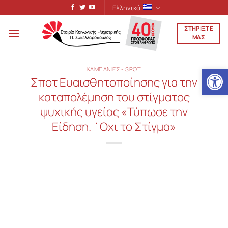
Μετάβαση
Ελληνικά
στο
ΣΤΗΡΙΞΤΕ
περιεχόμενο
ΜΑΣ
Ανοίξτε
ΚΑΜΠΑΝΙΕΣ - SPOT
Σποτ Ευαισθητοποίησης για την
καταπολέμηση του στίγματος
ψυχικής υγείας «Τύπωσε την
Είδηση. ΄Οχι το Στίγμα»