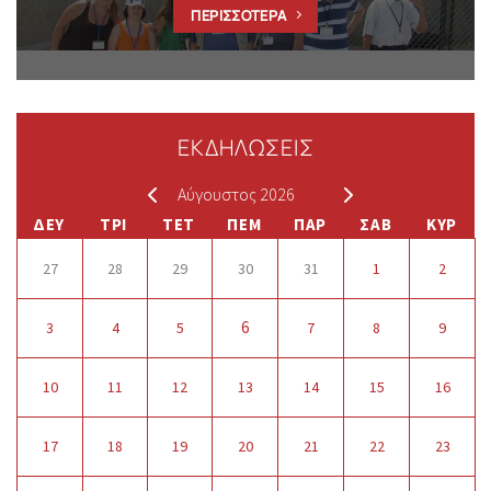
ΠΕΡΙΣΣΟΤΕΡΑ
ΕΚΔΗΛΩΣΕΙΣ
Αύγουστος 2026
ΔΕΥ
ΤΡΙ
ΤΕΤ
ΠΕΜ
ΠΑΡ
ΣΑΒ
ΚΥΡ
27
28
29
30
31
1
2
6
3
4
5
7
8
9
10
11
12
13
14
15
16
17
18
19
20
21
22
23