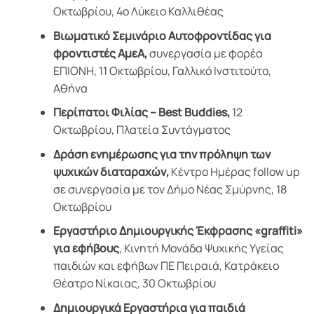
Οκτωβρίου, 4ο Λύκειο Καλλιθέας
Βιωματικό Σεμινάριο Αυτοφροντίδας για
φροντιστές ΑμεΑ,
συνεργασία με φορέα
ΕΠΙΟΝΗ, 11 Οκτωβρίου, Γαλλικό Ινστιτούτο,
Αθήνα
Περίπατοι Φιλίας –
Best
Buddies
,
12
Οκτωβρίου, Πλατεία Συντάγματος
Δράση ενημέρωσης για την πρόληψη των
ψυχικών διαταραχών,
Κέντρο Ημέρας follow up
σε συνεργασία με τον Δήμο Νέας Σμύρνης, 18
Οκτωβρίου
Εργαστήριο Δημιουργικής Έκφρασης «
graffiti
»
για εφήβους
, Κινητή Μονάδα Ψυχικής Υγείας
παιδιών και εφήβων ΠΕ Πειραιά, Κατράκειο
Θέατρο Νίκαιας, 30 Οκτωβρίου
Δημιουργικά Εργαστήρια για παιδιά