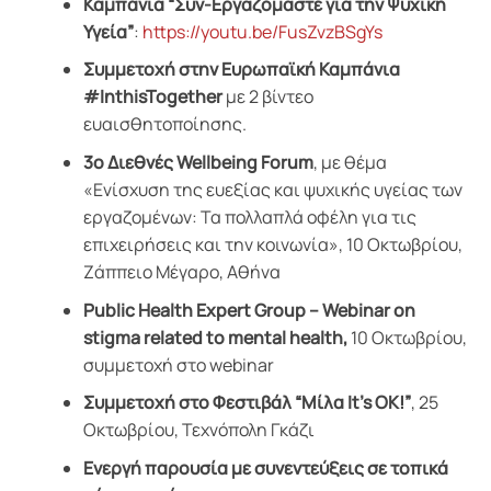
Καμπάνια “Συν-Εργαζόμαστε για την Ψυχική
Υγεία”
:
https://youtu.be/FusZvzBSgYs
Συμμετοχή στην Ευρωπαϊκή Καμπάνια
#InthisTogether
με 2 βίντεο
ευαισθητοποίησης.
3ο Διεθνές Wellbeing Forum
, με θέμα
«Ενίσχυση της ευεξίας και ψυχικής υγείας των
εργαζομένων: Τα πολλαπλά οφέλη για τις
επιχειρήσεις και την κοινωνία», 10 Οκτωβρίου,
Ζάππειο Μέγαρο, Αθήνα
Public Health Expert Group – Webinar on
stigma related to mental health,
10 Οκτωβρίου,
συμμετοχή στο webinar
Συμμετοχή στο Φεστιβάλ “Μίλα It’s OK!”
, 25
Οκτωβρίου, Τεχνόπολη Γκάζι
Ενεργή παρουσία με συνεντεύξεις σε τοπικά