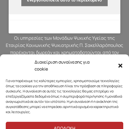
Οι υπηρεσίες των Μονάδων Ψυχικής Υγείας της
Εταιρίας Κοινωνικής Ψυχιατρικής Π. Σακελλαρόπουλος
παρέχονται δωρεάν και χρηματοδοτούνται από τον
προϋπολογισμό του Υπουργείου Υγείας.
Διαχείριση συναίνεσης για
cookie
Για να παρέχουμε τις καλύτερες εμπειρίες, χρησιμοποιούμε τεχνολογίες
όπως τα cookies για την αποθήκευση ή/και την πρόσβαση σε πληροφορίες
συσκευής. Η συναίνεση σε αυτές τις τεχνολογίες θα μας επιτρέψει να
επεξεργαζόμαστε δεδομένα όπως η συμπεριφορά περιήγησης ή μοναδικά
αναγνωριστικά σε αυτόν τον ιστότοπο. Η μη συναίνεση ή η ανάκληση της
συγκατάθεσης μπορεί να επηρεάσει αρνητικά ορισμένα χαρακτηριστικά
και λειτουργίες.
ΑΠΟΔΟΧΗ