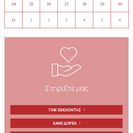
24
25
26
27
28
29
30
31
1
2
3
4
5
6
Στηρίξτε μας
ΓΙΝΕ ΕΘΕΛΟΝΤΗΣ
ΚΑΝΕ ΔΩΡΕΑ