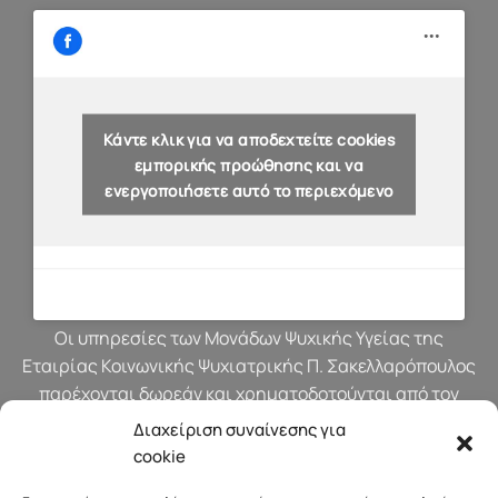
Κάντε κλικ για να αποδεχτείτε cookies
εμπορικής προώθησης και να
ενεργοποιήσετε αυτό το περιεχόμενο
Οι υπηρεσίες των Μονάδων Ψυχικής Υγείας της
Εταιρίας Κοινωνικής Ψυχιατρικής Π. Σακελλαρόπουλος
παρέχονται δωρεάν και χρηματοδοτούνται από τον
προϋπολογισμό του Υπουργείου Υγείας.
Διαχείριση συναίνεσης για
cookie