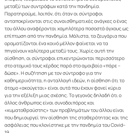
μεταξύ των συντρόφων κατά την πανδημία.
Παρατηρούμε, λοιπόν, ότι όταν οι σύντροφοι
ανταποκρίνονται στις συναισθηματικές ανάγκες ο ένας
του άλλου αναφέρονται χαμηλότερα ποσοστά άγχους ως
επίπτωση από την πανδημία. Μάλιστα, τα ζευγάρια που
οραματίζονται ένα κοινό μέλλον φαίνεται να τα
πηγαίνουν καλύτερα μεταξύ τους. Χωρίς αυτή την
αίσθηση, οι σύντροφοι επικεντρώνονται περισσότερο
στο ατομικό τους κέρδος παρά στο αμοιβαίο «πάρε –
δώσε». Η συζήτηση με τον σύντροφο για την
καθημερινότητα, η ανταλλαγή ιδεών, η αίσθηση ότι το
άτομο «ακούγεται» είναι αυτά που έχουν φανεί κύρια
για την εξέλιξη μιας σχέσης. Το γεγονός δηλαδή ότι ο
άλλος άνθρωπος είναι συνοδοιπόρος και
«κυματοθραύστης» των προβλημάτων του άλλου είναι
που δημιουργεί την αίσθηση της σταθερότητας και της
ασφάλειας που κλονίστηκε με την πανδημία του Covid–
19.