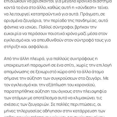
επιδιώκουν να βρίσκονται για μεγάλο χρονικό διάστημα
κοντά το ένα στο άλλο, καθώς αυτή η «σύνδεση» τείνει
να λειτουργεί καταπραϋντικά για αυτά. Πράγματι,σε
ορισμένα ζευγάρια, την περίοδο της πανδημίας, αυτό
φάνηκε να ισχύει. Πολλοί σύντροφοι βρήκαν την
ευκαιρία να περάσουν ποιοτικό χρόνο μαζί μέσα στον
εγκλεισμό και να απευθυνθούν στον σύντροφό τους για
στήριξη και ασφάλεια.
Από την άλλη πλευρά, για πολλούς συντρόφους η
υποχρεωτική παραμονή σε ένα σπίτι, χωρίς την επιλογή
απομόνωσης σε ξεχωριστό χώρο από το άλλο άτομο
σήμανε την αύξηση των συγκρούσεων στο ζευγάρι. Με
τον εγκλεισμό και την εξάπλωση του κορονοϊού,
παρατηρήθηκε αύξηση του άγχους στην πλειοψηφία
των ατόμων με αποτέλεσμα αυτό να κλιμακώνει τις
σχέσεις των ζευγαριών. Σε πολλές περιπτώσεις, οι
μήνες τηλεργασίας οδήγησαν στην κατάρρευση των