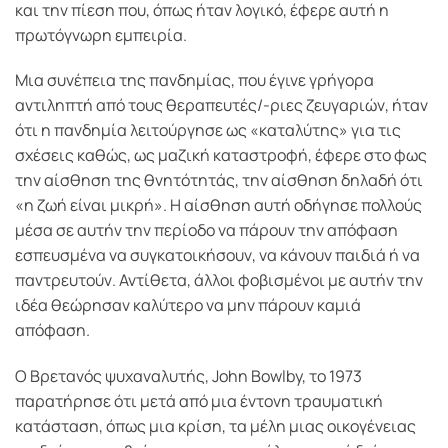
και την πίεση που, όπως ήταν λογικό, έφερε αυτή η
πρωτόγνωρη εμπειρία.
Μια συνέπεια της πανδημίας, που έγινε γρήγορα
αντιληπτή από τους θεραπευτές/-ριες ζευγαριών, ήταν
ότι η πανδημία λειτούργησε ως «καταλύτης» για τις
σχέσεις καθώς, ως μαζική καταστροφή, έφερε στο φως
την αίσθηση της θνητότητάς, την αίσθηση δηλαδή ότι
«η ζωή είναι μικρή». Η αίσθηση αυτή οδήγησε πολλούς
μέσα σε αυτήν την περίοδο να πάρουν την απόφαση
εσπευσμένα να συγκατοικήσουν, να κάνουν παιδιά ή να
παντρευτούν. Αντίθετα, άλλοι φοβισμένοι με αυτήν την
ιδέα θεώρησαν καλύτερο να μην πάρουν καμιά
απόφαση.
O Βρετανός ψυχαναλυτής, John Bowlby, το 1973
παρατήρησε ότι μετά από μια έντονη τραυματική
κατάσταση, όπως μια κρίση, τα μέλη μιας οικογένειας