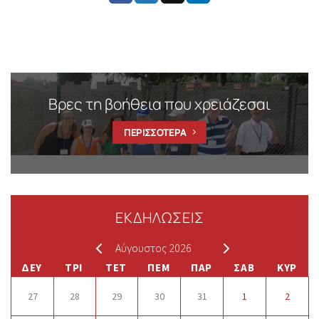
Βρες τη βοήθεια που χρειάζεσαι
ΠΕΡΙΣΣΟΤΕΡΑ
ΕΚΔΗΛΩΣΕΙΣ
Αύγουστος 2026
ΔΕΥ
ΤΡΙ
ΤΕΤ
ΠΕΜ
ΠΑΡ
ΣΑΒ
ΚΥΡ
27
28
29
30
31
1
2