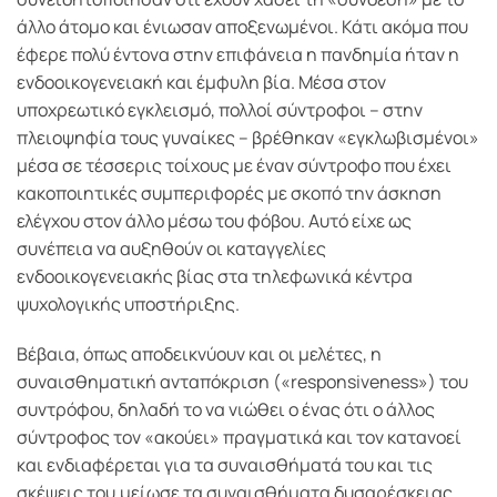
άλλο άτομο και ένιωσαν αποξενωμένοι. Κάτι ακόμα που
έφερε πολύ έντονα στην επιφάνεια η πανδημία ήταν η
ενδοοικογενειακή και έμφυλη βία. Μέσα στον
υποχρεωτικό εγκλεισμό, πολλοί σύντροφοι – στην
πλειοψηφία τους γυναίκες – βρέθηκαν «εγκλωβισμένοι»
μέσα σε τέσσερις τοίχους με έναν σύντροφο που έχει
κακοποιητικές συμπεριφορές με σκοπό την άσκηση
ελέγχου στον άλλο μέσω του φόβου. Αυτό είχε ως
συνέπεια να αυξηθούν οι καταγγελίες
ενδοοικογενειακής βίας στα τηλεφωνικά κέντρα
ψυχολογικής υποστήριξης.
Βέβαια, όπως αποδεικνύουν και οι μελέτες, η
συναισθηματική ανταπόκριση («responsiveness») του
συντρόφου, δηλαδή το να νιώθει ο ένας ότι ο άλλος
σύντροφος τον «ακούει» πραγματικά και τον κατανοεί
και ενδιαφέρεται για τα συναισθήματά του και τις
σκέψεις του,μείωσε τα συναισθήματα δυσαρέσκειας