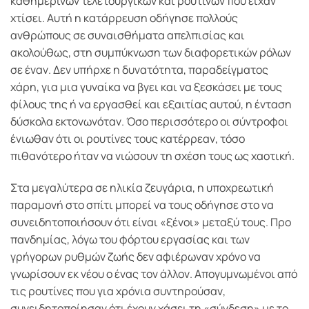
καθημερινών τελετουργικών και ρουτινών που είχαν
χτίσει. Αυτή η κατάρρευση οδήγησε πολλούς
ανθρώπους σε συναισθήματα απελπισίας και
ακολούθως, στη συμπύκνωση των διαφορετικών ρόλων
σε έναν. Δεν υπήρχε η δυνατότητα, παραδείγματος
χάρη, για μια γυναίκα να βγει και να ξεσκάσει με τους
φίλους της ή να εργασθεί και εξαιτίας αυτού, η ένταση
δύσκολα εκτονωνόταν. Όσο περισσότερο οι σύντροφοι
ένιωθαν ότι οι ρουτίνες τους κατέρρεαν, τόσο
πιθανότερο ήταν να νιώσουν τη σχέση τους ως χαοτική.
Στα μεγαλύτερα σε ηλικία ζευγάρια, η υποχρεωτική
παραμονή στο σπίτι μπορεί να τους οδήγησε στο να
συνειδητοποιήσουν ότι είναι «ξένοι» μεταξύ τους. Προ
πανδημίας, λόγω του φόρτου εργασίας και των
γρήγορων ρυθμών ζωής δεν αφιέρωναν χρόνο να
γνωρίσουν εκ νέου ο ένας τον άλλον. Απογυμνωμένοι από
τις ρουτίνες που για χρόνια συντηρούσαν,
συνειδητοποίησαν ότι έχουν χάσει τη «σύνδεση» με το