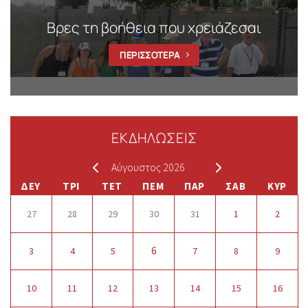
Βρες τη βοήθεια που χρειάζεσαι
ΠΕΡΙΣΣΟΤΕΡΑ
ΕΚΔΗΛΩΣΕΙΣ
Αύγουστος 2026
ΔΕΥ
ΤΡΙ
ΤΕΤ
ΠΕΜ
ΠΑΡ
ΣΑΒ
ΚΥΡ
27
28
29
30
31
1
2
6
3
4
5
7
8
9
10
11
12
13
14
15
16