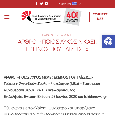
Μετάβαση
Ελληνικά
στο
ΣΤΗΡΙΞΤΕ
περιεχόμενο
ΜΑΣ
Ανοίξτε
ΠΑΡΟΥΣΙΑ ΣΤΑ Μ.Μ.Ε.
ΑΡΘΡΟ: «ΠΟΙΟΣ ΛΥΚΟΣ ΝΙΚΑΕΙ;
ΕΚΕΙΝΟΣ ΠΟΥ ΤΑΪΖΕΙΣ…»
ΑΡΘΡΟ: «ΠΟΙΟΣ ΛΥΚΟΣ ΝΙΚΑΕΙ; ΕΚΕΙΝΟΣ ΠΟΥ ΤΑΪΖΕΙΣ…»
Γράφει η Άννα Φούντζουλα – Ψυχολόγος (MSc) – Συστημική
Ψυχοθεραπεύτρια ΕΚΨ Π.Σακελλαρόπουλος
Εν Δελφοίς, Έντυπη Έκδοση, 26 Ιουνίου 2020 και fokidanews.gr
Σύμφωνα με τον Yalom, ψυχίατρο και υπαρξιακό
ψυχοθεραπευτή, ο άνθρωπος διέπεται από τέσσερις