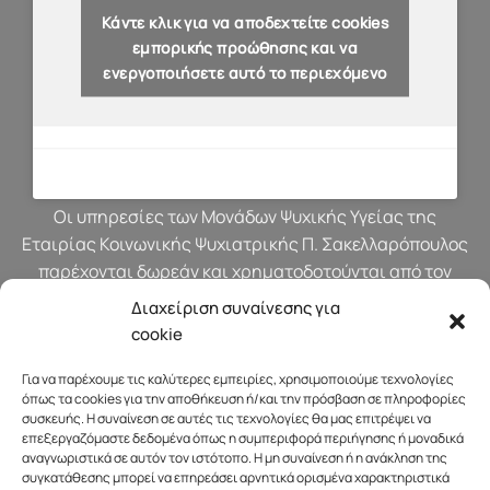
Κάντε κλικ για να αποδεχτείτε cookies
εμπορικής προώθησης και να
ενεργοποιήσετε αυτό το περιεχόμενο
Οι υπηρεσίες των Μονάδων Ψυχικής Υγείας της
Εταιρίας Κοινωνικής Ψυχιατρικής Π. Σακελλαρόπουλος
παρέχονται δωρεάν και χρηματοδοτούνται από τον
προϋπολογισμό του Υπουργείου Υγείας.
Διαχείριση συναίνεσης για
cookie
Για να παρέχουμε τις καλύτερες εμπειρίες, χρησιμοποιούμε τεχνολογίες
όπως τα cookies για την αποθήκευση ή/και την πρόσβαση σε πληροφορίες
συσκευής. Η συναίνεση σε αυτές τις τεχνολογίες θα μας επιτρέψει να
επεξεργαζόμαστε δεδομένα όπως η συμπεριφορά περιήγησης ή μοναδικά
αναγνωριστικά σε αυτόν τον ιστότοπο. Η μη συναίνεση ή η ανάκληση της
συγκατάθεσης μπορεί να επηρεάσει αρνητικά ορισμένα χαρακτηριστικά