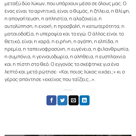
μεταξύ δύο λύκων, που υπάρχουν μέσα σε όλους μας. Ο
ένας είναι το αρνητικό, είναι ο θυμός, η ζήλεια, η θλίψη,
η απογοήτευση, η απληστία, η αλαζονεία, η
αυτολύπηση, η ενοχή, η προσβολή, η κατωτερότητα, η
ματαιοδοξία, η υπεροψία και το εγώ. Ο άλλος είναι το
θετικό, είναι η χαρά, η ειρήνη, η αγάπη, η ελπίδα, η
ηρεμία, η ταπεινοφροσύνη, η ευγένεια, η φιλανθρωπία,
η συμπόνια, η γενναιοδωρία, η αλήθεια, η ευσπλαχνία
και η πίστη στο θεό. Ο εγγονός το σκέφτηκε για ένα
λεπτό και μετά ρώτησε: «Και ποιος λύκος νικάει;» κι ο
γέρος απάντησε «εκείνος που ταΐζεις…».