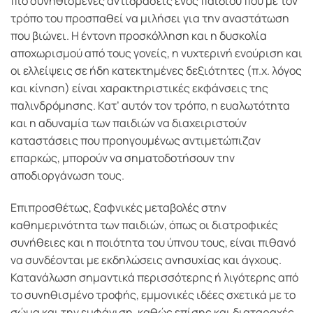
πιο συνηθισμένες αντιδράσεις ενός παιδιού που με τον
τρόπο του προσπαθεί να μιλήσει για την αναστάτωση
που βιώνει. Η έντονη προσκόλληση και η δυσκολία
αποχωρισμού από τους γονείς, η νυχτερινή ενούριση και
οι ελλείψεις σε ήδη κατεκτημένες δεξιότητες (π.χ. λόγος
και κίνηση) είναι χαρακτηριστικές εκφάνσεις της
παλινδρόμησης. Κατ’ αυτόν τον τρόπο, η ευαλωτότητα
και η αδυναμία των παιδιών να διαχειριστούν
καταστάσεις που προηγουμένως αντιμετώπιζαν
επαρκώς, μπορούν να σηματοδοτήσουν την
αποδιοργάνωση τους.
Επιπροσθέτως, ξαφνικές μεταβολές στην
καθημερινότητα των παιδιών, όπως οι διατροφικές
συνήθειες και η ποιότητα του ύπνου τους, είναι πιθανό
να συνδέονται με εκδηλώσεις ανησυχίας και άγχους.
Κατανάλωση σημαντικά περισσότερης ή λιγότερης από
το συνηθισμένο τροφής, εμμονικές ιδέες σχετικά με το
σώμα και την εμφάνιση, καθώς επίσης και διαταραχές