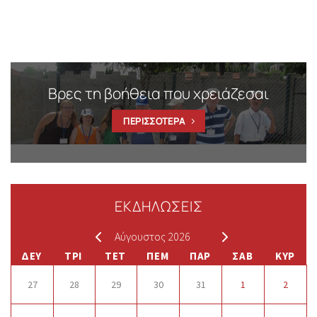
Βρες τη βοήθεια που χρειάζεσαι
ΠΕΡΙΣΣΟΤΕΡΑ
ΕΚΔΗΛΩΣΕΙΣ
Αύγουστος 2026
ΔΕΥ
ΤΡΙ
ΤΕΤ
ΠΕΜ
ΠΑΡ
ΣΑΒ
ΚΥΡ
27
28
29
30
31
1
2