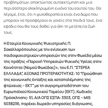
προβλημάτων, αποκτώντας αυτοεκτίμηση και μια
περισσότερο ολοκληρωμένη εικόνα του εαυτού του. Θα
λέγαμε, έτσι, ότι η ψυχοθεραπεία είναι ένα δώρο που
μπορούν να προσφέρουν οι γονείς στα παιδιά τους, ένα
εφόδιο που θα τους δοθεί για όλη τη μετέπειτα ζωή
τους.
Η Εταιρία Κοινωνικής Ψυχιατρικής Π.
Σακελλαρόπουλος με την ενίσχυση των
παιδοψυχιατρικών υπηρεσιών της στην Φωκίδα μέσω
της πράξης «Παροχή Υπηρεσιών Ψυχικής Υγείας στην
Κοινότητα (Νομού Φωκίδας)», του Ε.Π. “ΣΤΕΡΕΑ
ΕΛΛΛΑΔΑ”, ΑΞΟΝΑΣ ΠΡΟΤΕΡΑΙΟΤΗΤΑΣ: 10 “Προώθηση
της κοινωνικής ένταξης και καταπολέμησης της
φτώχειας – ΕΚΤ” με τη συγχρηματοδότηση του
Ευρωπαϊκού Κοινωνικού Ταμείου (ΕΚΤ), Κωδικός
Πρόσκλησης: 51, Α/Α ΟΠΣ ΕΣΠΑ: 3303, ΟΠΣ – MIS
5038236, παρέχει δωρεάν υπηρεσίες διάγνωσης,