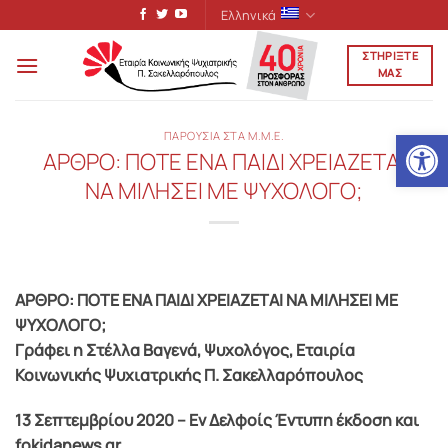
Μετάβαση
Ελληνικά
στο
ΣΤΗΡΙΞΤΕ
περιεχόμενο
ΜΑΣ
Ανοίξτε
ΠΑΡΟΥΣΙΑ ΣΤΑ Μ.Μ.Ε.
AΡΘΡΟ: ΠΟΤΕ ΕΝΑ ΠΑΙΔΙ ΧΡΕΙΑΖΕΤΑΙ
ΝΑ ΜΙΛΗΣΕΙ ΜΕ ΨΥΧΟΛΟΓΟ;
AΡΘΡΟ: ΠΟΤΕ ΕΝΑ ΠΑΙΔΙ ΧΡΕΙΑΖΕΤΑΙ ΝΑ ΜΙΛΗΣΕΙ ΜΕ
ΨΥΧΟΛΟΓΟ;
Γράφει η Στέλλα Βαγενά, Ψυχολόγος, Εταιρία
Κοινωνικής Ψυχιατρικής Π. Σακελλαρόπουλος
13 Σεπτεμβρίου 2020 – Εν Δελφοίς Έντυπη έκδοση και
fokidanews.gr