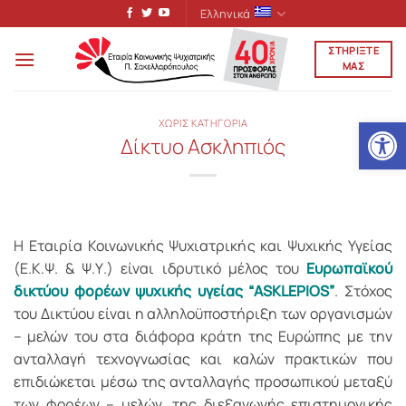
Μετάβαση
Ελληνικά
στο
ΣΤΗΡΙΞΤΕ
περιεχόμενο
ΜΑΣ
Ανοίξτε
ΧΩΡΙΣ ΚΑΤΗΓΟΡΙΑ
Δίκτυο Ασκληπιός
Η Εταιρία Κοινωνικής Ψυχιατρικής και Ψυχικής Υγείας
(Ε.Κ.Ψ. & Ψ.Υ.) είναι ιδρυτικό μέλος του
Ευρωπαϊκού
δικτύου φορέων ψυχικής υγείας “ASKLEPIOS”
. Στόχος
του Δικτύου είναι η αλληλοϋποστήριξη των οργανισμών
– μελών του στα διάφορα κράτη της Ευρώπης με την
ανταλλαγή τεχνογνωσίας και καλών πρακτικών που
επιδιώκεται μέσω της ανταλλαγής προσωπικού μεταξύ
των φορέων – μελών, της διεξαγωγής επιστημονικής