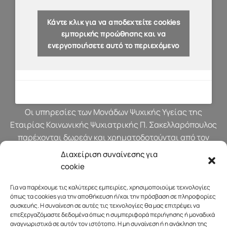
Κάντε κλικ για να αποδεχτείτε cookies
εμπορικής προώθησης και να
ενεργοποιήσετε αυτό το περιεχόμενο
Οι υπηρεσίες των Μονάδων Ψυχικής Υγείας της
Εταιρίας Κοινωνικής Ψυχιατρικής Π. Σακελλαρόπουλος
παρέχονται δωρεάν και χρηματοδοτούνται από τον
προϋπολογισμό του Υπουργείου Υγείας.
Διαχείριση συναίνεσης για
cookie
Για να παρέχουμε τις καλύτερες εμπειρίες, χρησιμοποιούμε τεχνολογίες
όπως τα cookies για την αποθήκευση ή/και την πρόσβαση σε πληροφορίες
συσκευής. Η συναίνεση σε αυτές τις τεχνολογίες θα μας επιτρέψει να
επεξεργαζόμαστε δεδομένα όπως η συμπεριφορά περιήγησης ή μοναδικά
αναγνωριστικά σε αυτόν τον ιστότοπο. Η μη συναίνεση ή η ανάκληση της