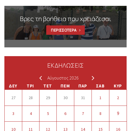
Βρες τη βοήθεια που χρειάζεσαι
ΠΕΡΙΣΣΟΤΕΡΑ
ΕΚΔΗΛΩΣΕΙΣ
Αύγουστος 2026
ΔΕΥ
ΤΡΙ
ΤΕΤ
ΠΕΜ
ΠΑΡ
ΣΑΒ
ΚΥΡ
27
28
29
30
31
1
2
9
3
4
5
6
7
8
10
11
12
13
14
15
16