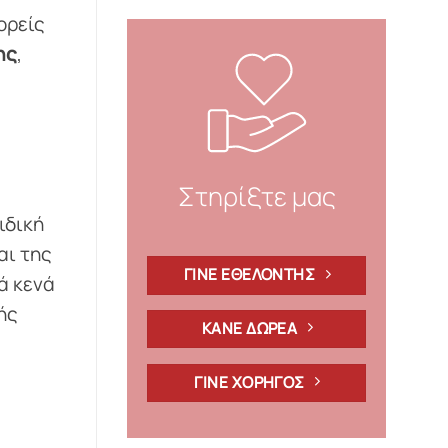
ορείς
ης
,
Στηρίξτε μας
ιδική
αι της
ΓΙΝΕ ΕΘΕΛΟΝΤΗΣ
ά κενά
ής
ΚΑΝΕ ΔΩΡΕΑ
ΓΙΝΕ ΧΟΡΗΓΟΣ