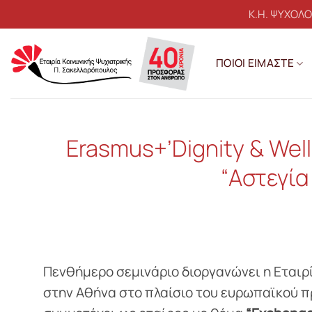
Μετάβαση
Κ.Η. ΨΥΧΟΛ
στο
περιεχόμενο
ΠΟΙΟΙ ΕΙΜΑΣΤΕ
Erasmus+’Dignity & Wel
“Αστεγία
Πενθήμερο σεμινάριο διοργανώνει η Εταιρί
στην Αθήνα στο πλαίσιο του ευρωπαϊκού 