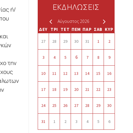
ΕΚΔΗΛΩΣΕΙΣ
ίας ή/
 που
Αύγουστος 2026
ΔΕΥ
ΤΡΙ
ΤΕΤ
ΠΕΜ
ΠΑΡ
ΣΑΒ
ΚΥΡ
και
27
28
29
30
31
1
2
γκών
6
3
4
5
7
8
9
χο την
ιχους
10
11
12
13
14
15
16
υάλωτων
ην
17
18
19
20
21
22
23
24
25
26
27
28
29
30
31
1
2
3
4
5
6