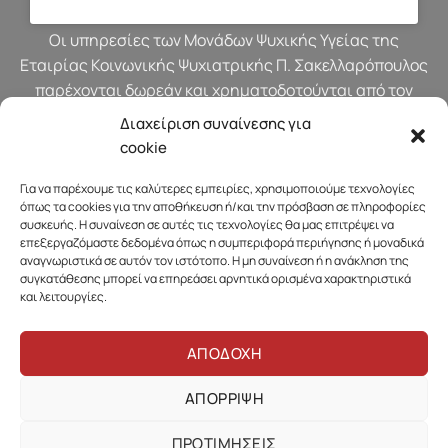
Οι υπηρεσίες των Μονάδων Ψυχικής Υγείας της
Εταιρίας Κοινωνικής Ψυχιατρικής Π. Σακελλαρόπουλος
παρέχονται δωρεάν και χρηματοδοτούνται από τον
προϋπολογισμό του Υπουργείου Υγείας.
Διαχείριση συναίνεσης για
cookie
Για να παρέχουμε τις καλύτερες εμπειρίες, χρησιμοποιούμε τεχνολογίες
όπως τα cookies για την αποθήκευση ή/και την πρόσβαση σε πληροφορίες
συσκευής. Η συναίνεση σε αυτές τις τεχνολογίες θα μας επιτρέψει να
επεξεργαζόμαστε δεδομένα όπως η συμπεριφορά περιήγησης ή μοναδικά
αναγνωριστικά σε αυτόν τον ιστότοπο. Η μη συναίνεση ή η ανάκληση της
συγκατάθεσης μπορεί να επηρεάσει αρνητικά ορισμένα χαρακτηριστικά
και λειτουργίες.
ΑΠΟΔΟΧΗ
ΑΠΟΡΡΙΨΗ
Πολιτική Απορρήτου & Προστασίας Προσωπικών Δεδομένων
ΠΡΟΤΙΜΗΣΕΙΣ
Πολιτική Cookies