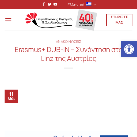
Μετάβαση
Ελληνικά
στο
ΣΤΗΡΙΞΤΕ
περιεχόμενο
ΜΑΣ
Ανοίξτε
ΑΝΑΚΟΙΝΩΣΕΙΣ
Erasmus+ DUB-IN – Συνάντηση στο
Linz της Αυστρίας
11
Μάι