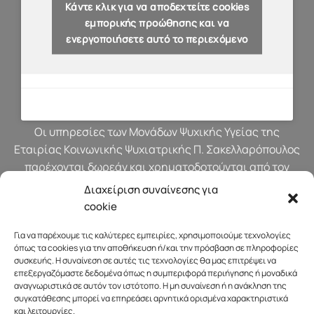
Κάντε κλικ για να αποδεχτείτε cookies
εμπορικής προώθησης και να
ενεργοποιήσετε αυτό το περιεχόμενο
Οι υπηρεσίες των Μονάδων Ψυχικής Υγείας της
Εταιρίας Κοινωνικής Ψυχιατρικής Π. Σακελλαρόπουλος
παρέχονται δωρεάν και χρηματοδοτούνται από τον
προϋπολογισμό του Υπουργείου Υγείας.
Διαχείριση συναίνεσης για
cookie
Για να παρέχουμε τις καλύτερες εμπειρίες, χρησιμοποιούμε τεχνολογίες
όπως τα cookies για την αποθήκευση ή/και την πρόσβαση σε πληροφορίες
συσκευής. Η συναίνεση σε αυτές τις τεχνολογίες θα μας επιτρέψει να
επεξεργαζόμαστε δεδομένα όπως η συμπεριφορά περιήγησης ή μοναδικά
αναγνωριστικά σε αυτόν τον ιστότοπο. Η μη συναίνεση ή η ανάκληση της
συγκατάθεσης μπορεί να επηρεάσει αρνητικά ορισμένα χαρακτηριστικά
και λειτουργίες.