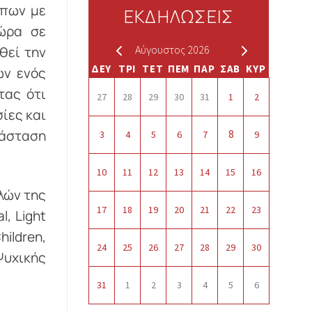
ώπων με
ΕΚΔΗΛΩΣΕΙΣ
ώρα σε
Αύγουστος 2026
θεί την
ΔΕΥ
ΤΡΙ
ΤΕΤ
ΠΕΜ
ΠΑΡ
ΣΑΒ
ΚΥΡ
ων ενός
τας ότι
27
28
29
30
31
1
2
ίες και
τάσταση
8
3
4
5
6
7
9
10
11
12
13
14
15
16
λών της
17
18
19
20
21
22
23
, Light
hildren,
24
25
26
27
28
29
30
Ψυχικής
31
1
2
3
4
5
6