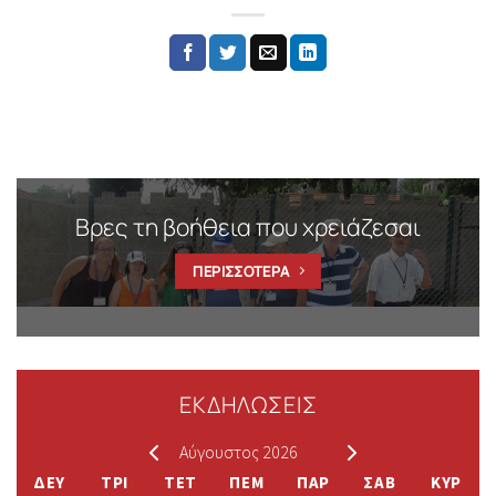
Βρες τη βοήθεια που χρειάζεσαι
ΠΕΡΙΣΣΟΤΕΡΑ
ΕΚΔΗΛΩΣΕΙΣ
Αύγουστος 2026
ΔΕΥ
ΤΡΙ
ΤΕΤ
ΠΕΜ
ΠΑΡ
ΣΑΒ
ΚΥΡ