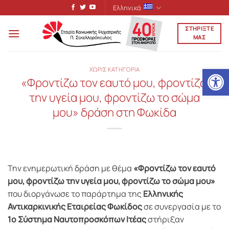
Μετάβαση
Ελληνικά
στο
ΣΤΗΡΙΞΤΕ
περιεχόμενο
ΜΑΣ
Ανοίξτε
ΧΩΡΙΣ ΚΑΤΗΓΟΡΙΑ
«Φροντίζω τον εαυτό μου, φροντίζω
την υγεία μου, φροντίζω το σώμα
μου» δράση στη Φωκίδα
Την ενημερωτική δράση με θέμα
«Φροντίζω τον εαυτό
μου, φροντίζω την υγεία μου, φροντίζω το σώμα μου»
που διοργάνωσε το παράρτημα της
Ελληνικής
Αντικαρκινικής Εταιρείας Φωκίδος
σε συνεργασία με το
1ο Σύστημα Ναυτοπροσκόπων Ιτέας
στήριξαν