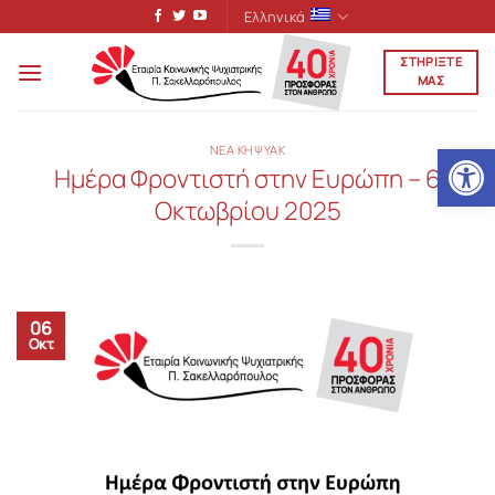
Μετάβαση
Ελληνικά
στο
ΣΤΗΡΙΞΤΕ
περιεχόμενο
ΜΑΣ
Ανοίξτε
ΝΕΑ ΚΗΨΥΑΚ
Ημέρα Φροντιστή στην Ευρώπη – 6
Οκτωβρίου 2025
06
Οκτ