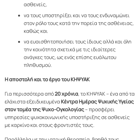
ασθενείς,
να τους υποστηρίξει και να τους ενδυναμώνει
στον ρόλο τους κατά την πορεία της ασθένειας,
καθώς και
να ευαισθητοποιήσει τους ίδιους αλλά και όλη
την κοινότητα σχετικά με τις ιδιαίτερες
ανάγκες τους, ως ενός επίσης ευάλωτου
πληθυσμού.
Η αποστολή και το έργο του ΚΗΨΥΑΚ
Για περισσότερα από
20 χρόνια
, το ΚΗΨΥΑΚ – ένα από τα
ελάχιστα εξειδικευμένα
Κέντρα Ημέρας Ψυχικής Υγείας
στον τομέα της Ψυχο-Ογκολογίας
– προσφέρει
υπηρεσίες ψυχοκοινωνικής υποστήριξης σε ασθενείς
με καρκίνο και στους φροντιστές τους.
Παράλληλα με την ιατρική θεραπεία, βοηθά τους