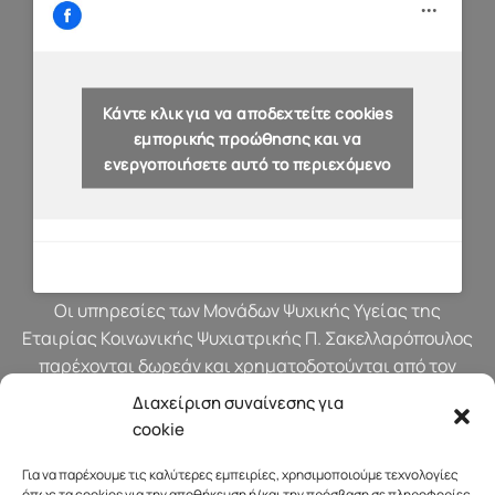
Κάντε κλικ για να αποδεχτείτε cookies
εμπορικής προώθησης και να
ενεργοποιήσετε αυτό το περιεχόμενο
Οι υπηρεσίες των Μονάδων Ψυχικής Υγείας της
Εταιρίας Κοινωνικής Ψυχιατρικής Π. Σακελλαρόπουλος
παρέχονται δωρεάν και χρηματοδοτούνται από τον
προϋπολογισμό του Υπουργείου Υγείας.
Διαχείριση συναίνεσης για
cookie
Για να παρέχουμε τις καλύτερες εμπειρίες, χρησιμοποιούμε τεχνολογίες
όπως τα cookies για την αποθήκευση ή/και την πρόσβαση σε πληροφορίες