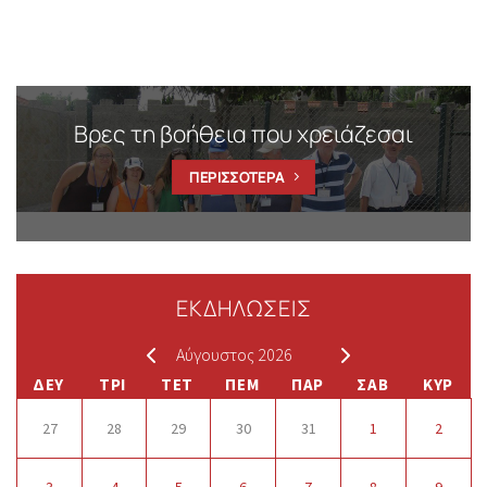
Βρες τη βοήθεια που χρειάζεσαι
ΠΕΡΙΣΣΟΤΕΡΑ
ΕΚΔΗΛΩΣΕΙΣ
Αύγουστος 2026
ΔΕΥ
ΤΡΙ
ΤΕΤ
ΠΕΜ
ΠΑΡ
ΣΑΒ
ΚΥΡ
27
28
29
30
31
1
2
3
4
5
6
7
8
9