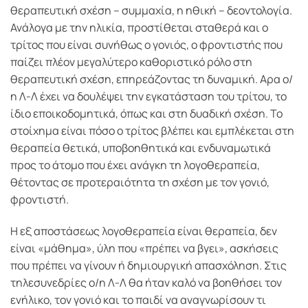
θεραπευτική σχέση – συμμαχία, η ηθική – δεοντολογία.
Ανάλογα με την ηλικία, προστίθεται σταθερά και ο
τρίτος που είναι συνήθως ο γονιός, ο φροντιστής που
παίζει πλέον μεγαλύτερο καθοριστικό ρόλο στη
θεραπευτική σχέση, επηρεάζοντας τη δυναμική. Αρα ο/
η Λ-Λ έχει να δουλέψει την εγκατάσταση του τρίτου, το
ίδιο εποικοδομητικά, όπως και στη δυαδική σχέση. Το
στοίχημα είναι πόσο ο τρίτος βλέπει και εμπλέκεται στη
θεραπεία θετικά, υποβοηθητικά και ενδυναμωτικά
προς το άτομο που έχει ανάγκη τη λογοθεραπεία,
θέτοντας σε προτεραιότητα τη σχέση με τον γονιό,
φροντιστή.
Η εξ αποστάσεως λογοθεραπεία είναι θεραπεία, δεν
είναι «μάθημα», ύλη που «πρέπει να βγει», ασκήσεις
που πρέπει να γίνουν ή δημιουργική απασχόληση. Στις
τηλεσυνεδρίες ο/η Λ-Λ θα ήταν καλό να βοηθήσει τον
ενήλικο, τον γονιό και το παιδί να αναγνωρίσουν τι