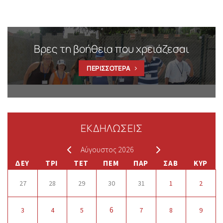
Βρες τη βοήθεια που χρειάζεσαι
ΠΕΡΙΣΣΟΤΕΡΑ
ΕΚΔΗΛΩΣΕΙΣ
Αύγουστος 2026
ΔΕΥ
ΤΡΙ
ΤΕΤ
ΠΕΜ
ΠΑΡ
ΣΑΒ
ΚΥΡ
27
28
29
30
31
1
2
6
3
4
5
7
8
9