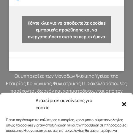
Κάντε κλικ για να αποδεχτείτε cookies
εμπορικής προώθησης και να
ενεργοποιήσετε αυτό το περιεχόμενο
Οι υπηρεσίες των Μονάδων Ψυχικής Υγείας της
Εταιρίας Κοινωνικής Ψυχιατρικής Π. Σακελλαρόπουλος
παρέχονται δωρεάν και χρηματοδοτούνται από τον
προϋπολογισμό του Υπουργείου Υγείας.
Διαχείριση συναίνεσης για
cookie
Για να παρέχουμε τις καλύτερες εμπειρίες, χρησιμοποιούμε τεχνολογίες
όπως τα cookies για την αποθήκευση ή/και την πρόσβαση σε πληροφορίες
συσκευής. Η συναίνεση σε αυτές τις τεχνολογίες θα μας επιτρέψει να