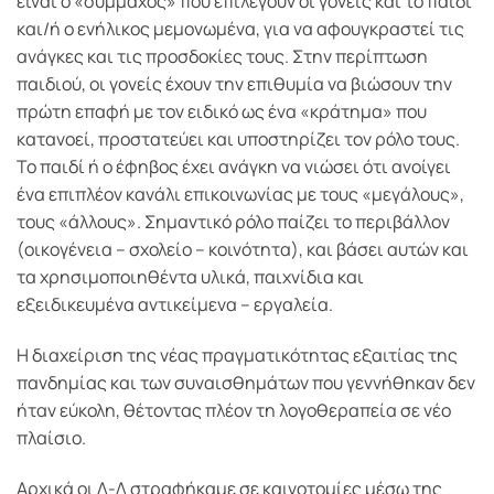
είναι ο «σύμμαχος» που επιλέγουν οι γονείς και το παιδί
και/ή ο ενήλικος μεμονωμένα, για να αφουγκραστεί τις
ανάγκες και τις προσδοκίες τους. Στην περίπτωση
παιδιού, οι γονείς έχουν την επιθυμία να βιώσουν την
πρώτη επαφή με τον ειδικό ως ένα «κράτημα» που
κατανοεί, προστατεύει και υποστηρίζει τον ρόλο τους.
Το παιδί ή ο έφηβος έχει ανάγκη να νιώσει ότι ανοίγει
ένα επιπλέον κανάλι επικοινωνίας με τους «μεγάλους»,
τους «άλλους». Σημαντικό ρόλο παίζει το περιβάλλον
(οικογένεια – σχολείο – κοινότητα), και βάσει αυτών και
τα χρησιμοποιηθέντα υλικά, παιχνίδια και
εξειδικευμένα αντικείμενα – εργαλεία.
Η διαχείριση της νέας πραγματικότητας εξαιτίας της
πανδημίας και των συναισθημάτων που γεννήθηκαν δεν
ήταν εύκολη, θέτοντας πλέον τη λογοθεραπεία σε νέο
πλαίσιο.
Αρχικά οι Λ-Λ στραφήκαμε σε καινοτομίες μέσω της