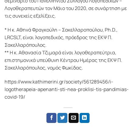
σεμινάριο του Πανελλήνιου Συλλόγου Λογοπεδικών –
Λογοθεραπευτών τον Μάιο του 2020, σε συνάρτηση με
τις συνεχείς εξελίξεις.
* Η κ. Αθηνά Φραγκούλη – Σακελλαροπούλου, Ph.D.,
LRCSLT, είναι λογοπεδικός, πρόεδρος της ΕΚΨ Π.
Σακελλαρόπουλος.
** Η κ. Αθανασία Τζιμαρά είναι λογοθεραπεύτρια,
επιστημονικά υπεύθυνη Κέντρου Ημέρας της ΕΚΨ Π.
Σακελλαρόπουλος, νομός Φωκίδας.
https://www.kathimerini.gr/society/561289456/i-
logotherapeia-apenanti-sti-nea-proklisi-tis-pandimias-
covid-19/