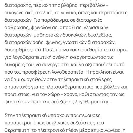
διαταραχής, περιοχή της βλάβης, περιβάλλον –
οικογενειακό, σχολικό, κοινωνικό, όπως και περιπτώσεις
διαταραχών. Για παράδειγμα, σε διαταραχές
άρθρωσης, φωνολογίας, απραξίας, γλωσσικών
διαταραχών, μαθησιακών δυσκολιών, δυσλεξίας,
διαταραχών ροής, φωνής, γνωστικών διαταραχών,
δυσαρθρίας, κ.ά. Παίζει ρόλο και η επιθυμία του ατόμου
για λογοθεραπευτική ανάγκη ενεργοποιώντας τις
δυνάμεις του, να συνεργαστεί και να αξιοποιήσει αυτά
που του προσφέρει η λογοθεραπεία. Η πρόκληση είναι
να δημιουργηθούν στην τηλεπρακτική σταθερές
σημαντικές για το πλαίσιο/θεραπευτικό περιβάλλον και
πρωτίστως, για τον χώρο – χρόνο, καθιστώντας την ως
φυσική συνέχεια της διά ζώσης λογοθεραπείας.
Στην τηλεπρακτική υπάρχουν πρωτεύουσες
παράμετροι, όπως οι κλινικές δεξιότητες του
θεραπευτή, το ηλεκτρονικό πλέον μέσο επικοινωνίας, η