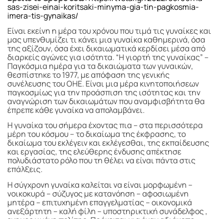
sas-zisei-einai-koritsaki-minyma-gia-tin-pagkosmia-
imera-tis-gynaikas/
Είναι εκείνη η μέρα του χρόνου που τιμά τις γυναίκες και
μας υπενθυμίζει τι κάνει μια γυναίκα καθημερινά, όσα
της αξίζουν, όσα έχει δικαιωματικά κερδίσει μέσα από
διαρκείς αγώνες για ισότητα. “Η γιορτή της γυναίκας” –
Παγκόσμια ημέρα για τα δικαιώματα των γυναικών,
θεσπίστηκε το 1977, με απόφαση της γενικής
συνέλευσης του ΟΗΕ. Είναι μια μέρα κινητοποιήσεων
παγκοσμίως για την προάσπιση της ισότητας και την
αναγνώριση των δικαιωμάτων που αναμφισβήτητα θα
έπρεπε κάθε γυναίκα να απολαμβάνει.
Η γυναίκα του σήμερα έχοντας πια – στα περισσότερα
μέρη του κόσμου – το δικαίωμα της έκφρασης, το
δικαίωμα του εκλέγειν και εκλέγεσθαι, της εκπαίδευσης
και εργασίας, της ελεύθερης ένδυσης απέκτησε
πολυδιάστατο ρόλο που τη θέλει να είναι πάντα στις
επάλξεις.
Η σύγχρονη γυναίκα καλείται να είναι μορφωμένη –
νοικοκυρά – σύζυγος με κατανόηση – αφοσιωμένη
μητέρα – επιτυχημένη επαγγελματίας – οικονομικά
ανεξάρτητη – καλή φίλη – υποστηρικτική συνάδελφος ,