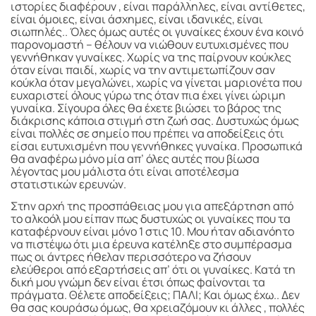
ιστορίες διαφέρουν , είναι παράλληλες, είναι αντίθετες,
είναι όμοιες, είναι άσχημες, είναι ιδανικές, είναι
σιωπηλές.. Όλες όμως αυτές οι γυναίκες έχουν ένα κοινό
παρονομαστή – θέλουν να νιώθουν ευτυχισμένες που
γεννήθηκαν γυναίκες. Χωρίς να της παίρνουν κούκλες
όταν είναι παιδί, χωρίς να την αντιμετωπίζουν σαν
κούκλα όταν μεγαλώνει, χωρίς να γίνεται μαριονέτα που
ευχαριστεί όλους γύρω της όταν πια έχει γίνει ώριμη
γυναίκα. Σίγουρα όλες θα έχετε βιώσει το βάρος της
διάκρισης κάποια στιγμή στη ζωή σας. Δυστυχώς όμως
είναι πολλές σε σημείο που πρέπει να αποδείξεις ότι
είσαι ευτυχισμένη που γεννήθηκες γυναίκα. Προσωπικά
θα αναφέρω μόνο μία απ’ όλες αυτές που βίωσα
λέγοντας μου μάλιστα ότι είναι αποτέλεσμα
στατιστικών ερευνών.
Στην αρχή της προσπάθειας μου για απεξάρτηση από
το αλκοόλ μου είπαν πως δυστυχώς οι γυναίκες που τα
καταφέρνουν είναι μόνο 1 στις 10. Μου ήταν αδιανόητο
να πιστέψω ότι μια έρευνα κατέληξε στο συμπέρασμα
πως οι άντρες ήθελαν περισσότερο να ζήσουν
ελεύθεροι από εξαρτήσεις απ’ ότι οι γυναίκες. Κατά τη
δική μου γνώμη δεν είναι έτσι όπως φαίνονται τα
πράγματα. Θέλετε αποδείξεις; ΠΑΛΙ; Και όμως έχω.. Δεν
θα σας κουράσω όμως, θα χρειαζόμουν κι άλλες , πολλές