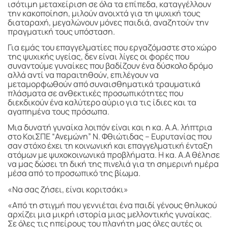
ισότιμη μεταχείριση σε όλα τα επίπεδα, καταγγέλλουν
την κακοποίηση, μιλούν ανοιχτά για τη ψυχική τους
διαταραχή, μεγαλώνουν μόνες παιδιά, αναζητούν την
πραγματική τους υπόσταση.
Για εμάς του επαγγελματίες που εργαζόμαστε στο χώρο
της ψυχικής υγείας, δεν είναι λίγες οι φορές που
συναντούμε γυναίκες που βαδίζουν ένα δύσκολο δρόμο
αλλά αντί να παραιτηθούν, επιλέγουν να
μεταμορφωθούν από συναισθηματικά τραυματικά
πλάσματα σε ανθεκτικές προσωπικότητες που
διεκδικούν ένα καλύτερο αύριο για τις ίδιες και τα
αγαπημένα τους πρόσωπα.
Μια δυνατή γυναίκα λοιπόν είναι και η κα. Α.Α. λήπτρια
στο ΚοιΣΠΕ “Ανεμώνη” Ν. Φθιώτιδας – Ευρυτανίας που
σαν στόχο έχει τη κοινωνική και επαγγελματική ένταξη
ατόμων με ψυχοκοινωνικά προβλήματα. Η κα. Α.Α θέλησε
να μας δώσει τη δική της πινελιά για τη σημερινή ημέρα
μέσα από το προσωπικό της βίωμα.
«Να σας ζήσει, είναι κοριτσάκι»
«Από τη στιγμή που γεννιέται ένα παιδί γένους θηλυκού
αρχίζει μια μικρή ιστορία μιας μελλοντικής γυναίκας.
Σε όλες τις ηπείρους του πλανήτη μας όλες αυτές οι