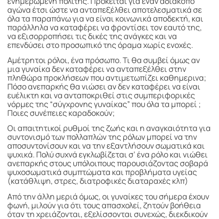
ενημερωμένη πολίτης. Πρόκειται για έναν αδιάκοπο
αγώνα έτσι ώστε να ανταπεξέλθει αποτελεσματικά σε
όλα τα παραπάνω για να είναι κοινωνικά αποδεκτή, και
παράλληλα να καταφέρει να φροντίσει τον εαυτό της,
να εξισορροπήσει τις δικές της ανάγκες και να
επενδύσει στο προσωπικό της όραμα χωρίς ενοχές.
Αμέτρητοι ρόλοι, ένα πρόσωπο. Τι θα συμβεί όμως αν
μια γυναίκα δεν καταφέρει να ανταπεξέλθει στην
πληθώρα προκλήσεων που αντιμετωπίζει καθημερινα;
Πόσο ανεπαρκής θα νιώσει αν δεν καταφέρει να είναι
ευέλικτη και να ανταποκριθεί στις συμπεριφορικές
νόρμες της “σύγχρονης γυναίκας” που όλα τα μπορεί ;
Ποιες συνέπειες καραδοκούν;
Οι απαιτητικοί ρυθμοί της ζωής και η αναγκαιότητα για
συντονισμό των πολλαπλών της ρόλων μπορεί να την
αποσυντονίσουν και να την εξαντλήσουν σωματικά και
ψυχικά. Πολύ συχνά εγκλωβίζεται σ’ ένα ρόλο και νιώθει
ανεπαρκής στους υπόλοιπους παρουσιάζοντας σοβαρά
ψυχοσωματικά συμπτώματα και προβλήματα υγείας
(κατάθλιψη, στρες, διατροφικές διαταραχές κλπ)
Από την άλλη μεριά όμως, οι γυναίκες του σήμερα έχουν
φωνή, μιλούν για ότι τους απασχολεί, ζητούν βοήθεια
όταν τη χρειάζονται, εξελίσσονται συνεχώς, διεκδικούν