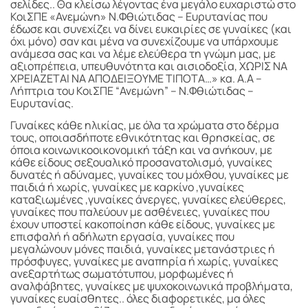
σελίδες.. Θα κλείσω λέγοντας ένα μεγάλο ευχαριστώ στο
ΚοιΣΠΕ «Ανεμώνη» Ν.Φθιώτιδας – Ευρυτανίας που
έδωσε και συνεχίζει να δίνει ευκαιρίες σε γυναίκες (και
όχι μόνο) σαν και μένα να συνεχίζουμε να υπάρχουμε
ανάμεσα σας και να λέμε ελεύθερα τη γνώμη μας, με
αξιοπρέπεια, υπευθυνότητα και αισιοδοξία, ΧΩΡΙΣ ΝΑ
ΧΡΕΙΑΖΕΤΑΙ ΝΑ ΑΠΟΔΕΙΞΟΥΜΕ ΤΙΠΟΤΑ…» κα. Α.Α –
Λήπτρια του ΚοιΣΠΕ “Ανεμώνη” – Ν.Φθιώτιδας –
Ευρυτανίας.
Γυναίκες κάθε ηλικίας, με όλα τα χρώματα στο δέρμα
τους, οποιασδήποτε εθνικότητας και θρησκείας, σε
όποια κοινωνικοοικονομική τάξη και να ανήκουν, με
κάθε είδους σεξουαλικό προσανατολισμό, γυναίκες
δυνατές ή αδύναμες, γυναίκες του μόχθου, γυναίκες με
παιδιά ή χωρίς, γυναίκες με καρκίνο ,γυναίκες
καταξιωμένες ,γυναίκες άνεργες, γυναίκες ελεύθερες,
γυναίκες που παλεύουν με ασθένειες, γυναίκες που
έχουν υποστεί κακοποίηση κάθε είδους, γυναίκες με
επισφαλή ή αδήλωτη εργασία, γυναίκες που
μεγαλώνουν μόνες παιδιά, γυναίκες μετανάστριες ή
πρόσφυγες, γυναίκες με αναπηρία ή χωρίς, γυναίκες
ανεξαρτήτως σωματότυπου, μορφωμένες ή
αναλφάβητες, γυναίκες με ψυχοκοινωνικά προβλήματα,
γυναίκες ευαίσθητες.. όλες διαφορετικές, μα όλες