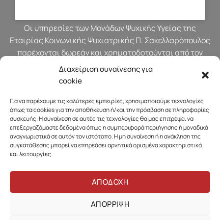
Οι υπηρεσίες των Μονάδων Ψυχικής Υγείας της
Εταιρίας Κοινωνικής Ψυχιατρικής Π. Σακελλαρόπουλος
παρέχονται δωρεάν και χρηματοδοτούνται από τον
προϋπολογισμό του Υπουργείου Υγείας.
Διαχείριση συναίνεσης για
cookie
Για να παρέχουμε τις καλύτερες εμπειρίες, χρησιμοποιούμε τεχνολογίες
όπως τα cookies για την αποθήκευση ή/και την πρόσβαση σε πληροφορίες
συσκευής. Η συναίνεση σε αυτές τις τεχνολογίες θα μας επιτρέψει να
επεξεργαζόμαστε δεδομένα όπως η συμπεριφορά περιήγησης ή μοναδικά
αναγνωριστικά σε αυτόν τον ιστότοπο. Η μη συναίνεση ή η ανάκληση της
συγκατάθεσης μπορεί να επηρεάσει αρνητικά ορισμένα χαρακτηριστικά
και λειτουργίες.
ΑΠΟΔΟΧΗ
ΑΠΟΡΡΙΨΗ
Πολιτική Απορρήτου & Προστασίας Προσωπικών Δεδομένων