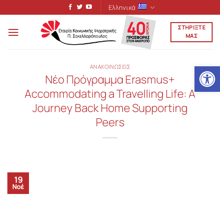
Μετάβαση
Ελληνικά
στο
ΣΤΗΡΙΞΤΕ
περιεχόμενο
ΜΑΣ
Ανοίξτε
ΑΝΑΚΟΙΝΩΣΕΙΣ
Nέο Πρόγραμμα Erasmus+
Accommodating a Travelling Life: A
Journey Back Home Supporting
Peers
19
Νοέ