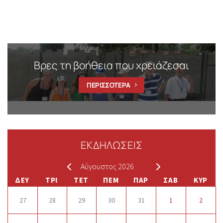
Βρες τη βοήθεια που χρειάζεσαι
ΠΕΡΙΣΣΟΤΕΡΑ
ΕΚΔΗΛΩΣΕΙΣ
Αύγουστος 2026
ΔΕΥ
ΤΡΙ
ΤΕΤ
ΠΕΜ
ΠΑΡ
ΣΑΒ
ΚΥΡ
27
28
29
30
31
1
2