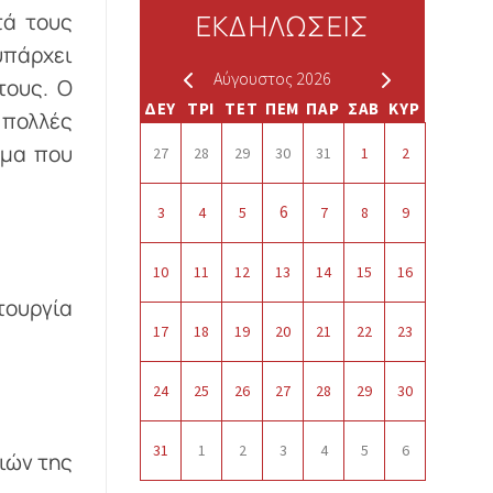
ΕΚΔΗΛΩΣΕΙΣ
τά τους
πάρχει
Αύγουστος 2026
τους. Ο
ΔΕΥ
ΤΡΙ
ΤΕΤ
ΠΕΜ
ΠΑΡ
ΣΑΒ
ΚΥΡ
 πολλές
έμα που
27
28
29
30
31
1
2
6
3
4
5
7
8
9
10
11
12
13
14
15
16
τουργία
17
18
19
20
21
22
23
24
25
26
27
28
29
30
31
1
2
3
4
5
6
ιών της