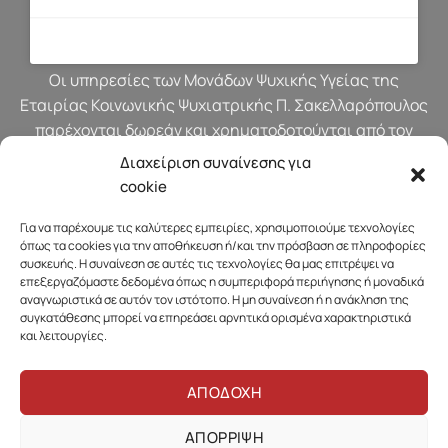
Οι υπηρεσίες των Μονάδων Ψυχικής Υγείας της
Εταιρίας Κοινωνικής Ψυχιατρικής Π. Σακελλαρόπουλος
παρέχονται δωρεάν και χρηματοδοτούνται από τον
προϋπολογισμό του Υπουργείου Υγείας.
Διαχείριση συναίνεσης για
cookie
Για να παρέχουμε τις καλύτερες εμπειρίες, χρησιμοποιούμε τεχνολογίες
όπως τα cookies για την αποθήκευση ή/και την πρόσβαση σε πληροφορίες
συσκευής. Η συναίνεση σε αυτές τις τεχνολογίες θα μας επιτρέψει να
επεξεργαζόμαστε δεδομένα όπως η συμπεριφορά περιήγησης ή μοναδικά
αναγνωριστικά σε αυτόν τον ιστότοπο. Η μη συναίνεση ή η ανάκληση της
συγκατάθεσης μπορεί να επηρεάσει αρνητικά ορισμένα χαρακτηριστικά
και λειτουργίες.
ΑΠΟΔΟΧΗ
ΑΠΟΡΡΙΨΗ