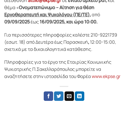
διεύθυνση
attiki
@
ekpse
.gr
σε
ενιαίο αρχείο pdf,
και
θέμα «
Ονοματεπώνυμο – Αίτηση για θέση
Εργοθεραπευτή και Ψυχολόγου (ΠΕ/ΤΕ)
,
από
09/09/2025
έως
16/09/2025,
και ώρα 10:00.
Για περισσότερες πληροφορίες καλέστε 210-9221739
(εσωτ. 18) από Δευτέρα έως Παρασκευή
,
12:00-15:00,
σχετικά με τα δικαιολογητικά κατάθεσης.
Πληροφορίες για το έργο της Εταιρίας Κοινωνικής
Ψυχιατρικής Π.Σακελλαρόπουλος μπορείτε να
αναζητήσετε στην ιστοσελίδα του Φορέα
www.ekpse.gr