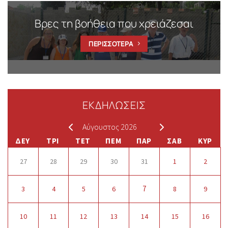
Βρες τη βοήθεια που χρειάζεσαι
ΠΕΡΙΣΣΟΤΕΡΑ
ΕΚΔΗΛΩΣΕΙΣ
Αύγουστος 2026
ΔΕΥ
ΤΡΙ
ΤΕΤ
ΠΕΜ
ΠΑΡ
ΣΑΒ
ΚΥΡ
27
28
29
30
31
1
2
7
3
4
5
6
8
9
10
11
12
13
14
15
16