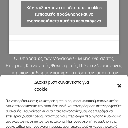
Κάντε κλικ για να αποδεχτείτε cookies
εμπορικής προώθησης και να
ενεργοποιήσετε αυτό το περιεχόμενο
Οι υπηρεσίες των Μονάδων Ψυχικής Υγείας της
Εταιρίας Κοινωνικής Ψυχιατρικής Π. Σακελλαρόπουλος
παρέχονται δωρεάν και χρηματοδοτούνται από τον
προϋπολογισμό του Υπουργείου Υγείας.
Διαχείριση συναίνεσης για
cookie
Για να παρέχουμε τις καλύτερες εμπειρίες, χρησιμοποιούμε τεχνολογίες
όπως τα cookies για την αποθήκευση ή/και την πρόσβαση σε πληροφορίες
συσκευής. Η συναίνεση σε αυτές τις τεχνολογίες θα μας επιτρέψει να
επεξεργαζόμαστε δεδομένα όπως η συμπεριφορά περιήγησης ή μοναδικά
αναγνωριστικά σε αυτόν τον ιστότοπο. Η μη συναίνεση ή η ανάκληση της
συγκατάθεσης μπορεί να επηρεάσει αρνητικά ορισμένα χαρακτηριστικά