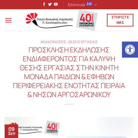
Μετάβαση
Ελληνικά
στο
ΣΤΗΡΙΞΤΕ
περιεχόμενο
ΜΑΣ
Ανοίξτε
ΑΝΑΚΟΙΝΩΣΕΙΣ
,
ΘΕΣΕΙΣ ΕΡΓΑΣΙΑΣ
ΠΡΟΣΚΛΗΣΗ ΕΚΔΗΛΩΣΗΣ
ΕΝΔΙΑΦΕΡΟΝΤΟΣ ΓΙΑ ΚΑΛΥΨΗ
ΘΕΣΗΣ ΕΡΓΑΣΙΑΣ ΣΤΗΝ ΚΙΝΗΤΗ
ΜΟΝΑΔΑ ΠΑΙΔΙΩΝ & ΕΦΗΒΩΝ
ΠΕΡΙΦΕΡΕΙΑΚΗΣ ΕΝΟΤΗΤΑΣ ΠΕΙΡΑΙΑ
& ΝΗΣΩΝ ΑΡΓΟΣΑΡΩΝΙΚΟΥ
09
Σεπ