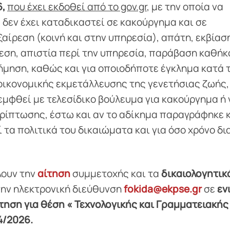
6,
που έχει εκδοθεί από το gov.gr
, με την οποία να
 δεν έχει καταδικαστεί σε κακούργημα και σε
αίρεση (κοινή και στην υπηρεσία), απάτη, εκβίασ
εση, απιστία περί την υπηρεσία, παράβαση καθήκ
μηση, καθώς και για οποιοδήποτε έγκλημα κατά 
οικονομικής εκμετάλλευσης της γενετήσιας ζωής, 
εμφθεί με τελεσίδικο βούλευμα για κακούργημα ή 
ίπτωσης, έστω και αν το αδίκημα παραγράφηκε κ
 τα πολιτικά του δικαιώματα και για όσο χρόνο δι
λουν την
αίτηση
συμμετοχής και τα
δικαιολογητικ
ην ηλεκτρονική διεύθυνση
fokida@ekpse.gr
σε
εν
ηση για θέση « Τεχνολογικής και Γραμματειακής
4/2026.