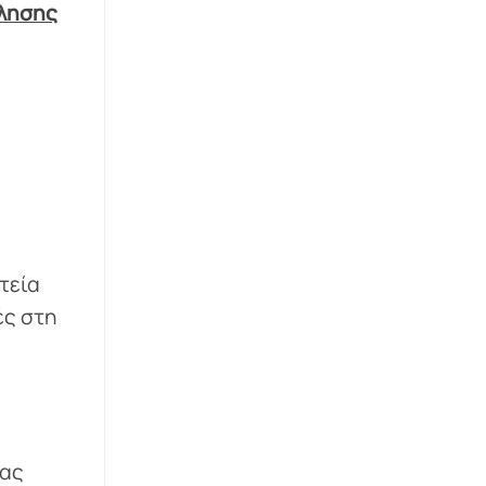
όλησης
τεία
ές στη
σας