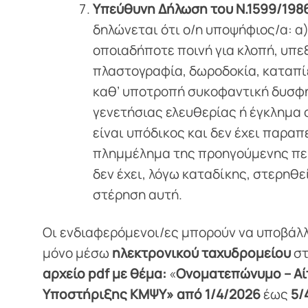
Υπεύθυνη Δήλωση του Ν.1599/198
δηλώνεται ότι ο/η υποψήφιος/α: α)
οποιαδήποτε ποινή για κλοπή, υπεξ
πλαστογραφία, δωροδοκία, καταπί
καθ’ υποτροπή συκοφαντική δυσφή
γενετήσιας ελευθερίας ή έγκλημα 
είναι υπόδικος και δεν έχει παραπ
πλημμέλημα της προηγούμενης περ
δεν έχει, λόγω καταδίκης, στερηθεί
στέρηση αυτή.
Οι ενδιαφερόμενοι/ες μπορούν να υποβάλ
μόνο μέσω
ηλεκτρονικού ταχυδρομείου
στ
αρχείο pdf με θέμα:
«
Ονοματεπώνυμο – Αίτ
Υποστήριξης ΚΜΨΥ» από
1/4/2026
έως
5/