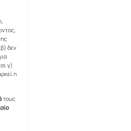
η,
οντος,
της
β) δεν
για
αι γ)
αρκεί η
ά
τους
ιαίο