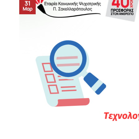
31
Μαρ