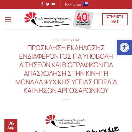
Μετάβαση
Ελληνικά
στο
ΣΤΗΡΙΞΤΕ
περιεχόμενο
ΜΑΣ
Ανοίξτε
ΘΕΣΕΙΣ ΕΡΓΑΣΙΑΣ
ΠΡΟΣΚΛΗΣΗ ΕΚΔΗΛΩΣΗΣ
ΕΝΔΙΑΦΕΡΟΝΤΟΣ ΓΙΑ ΥΠΟΒΟΛH
ΑΙTΗΣΕΩΝ ΚΑΙ ΒΙΟΓΡΑΦΙΚΩΝ ΓΙΑ
ΑΠΑΣΧΟΛΗΣΗ ΣΤΗΝ ΚΙΝΗΤΗ
ΜΟΝΑΔΑ ΨΥΧΙΚΗΣ ΥΓΕΙΑΣ ΠΕΙΡΑΙΑ
ΚΑΙ ΝΗΣΩΝ ΑΡΓΟΣΑΡΩΝΙΚΟΥ
26
Απρ