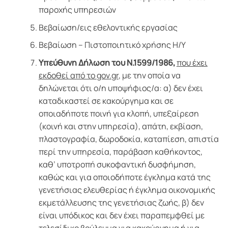
παροχής υπηρεσιών
Βεβαίωση/εις εθελοντικής εργασίας
Βεβαίωση – Πιστοποιητικό χρήσης Η/Υ
Υπεύθυνη Δήλωση του Ν.1599/1986,
που έχει
εκδοθεί από το
gov
.
gr
, με την οποία να
δηλώνεται ότι ο/η υποψήφιος/α: α) δεν έχει
καταδικαστεί σε κακούργημα και σε
οποιαδήποτε ποινή για κλοπή, υπεξαίρεση
(κοινή και στην υπηρεσία), απάτη, εκβίαση,
πλαστογραφία, δωροδοκία, καταπίεση, απιστία
περί την υπηρεσία, παράβαση καθήκοντος,
καθ’ υποτροπή συκοφαντική δυσφήμηση,
καθώς και για οποιοδήποτε έγκλημα κατά της
γενετήσιας ελευθερίας ή έγκλημα οικονομικής
εκμετάλλευσης της γενετήσιας ζωής, β) δεν
είναι υπόδικος και δεν έχει παραπεμφθεί με
τελεσίδικο βούλευμα για κακούργημα ή για