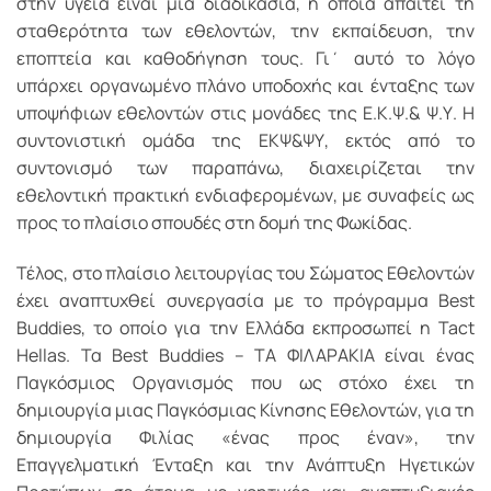
στην υγεία είναι μια διαδικασία, η οποία απαιτεί τη
σταθερότητα των εθελοντών, την εκπαίδευση, την
εποπτεία και καθοδήγηση τους. Γι΄ αυτό το λόγο
υπάρχει οργανωμένο πλάνο υποδοχής και ένταξης των
υποψήφιων εθελοντών στις μονάδες της Ε.Κ.Ψ.& Ψ.Υ. Η
συντονιστική ομάδα της ΕΚΨ&ΨΥ, εκτός από το
συντονισμό των παραπάνω, διαχειρίζεται την
εθελοντική πρακτική ενδιαφερομένων, με συναφείς ως
προς το πλαίσιο σπουδές στη δομή της Φωκίδας.
Τέλος, στο πλαίσιο λειτουργίας του Σώματος Εθελοντών
έχει αναπτυχθεί συνεργασία με το πρόγραμμα Best
Buddies, το οποίο για την Ελλάδα εκπροσωπεί η Tact
Hellas. Τα Best Buddies – ΤΑ ΦΙΛΑΡΑΚΙΑ είναι ένας
Παγκόσμιος Οργανισμός που ως στόχο έχει τη
δημιουργία μιας Παγκόσμιας Κίνησης Εθελοντών, για τη
δημιουργία Φιλίας «ένας προς έναν», την
Επαγγελματική Ένταξη και την Ανάπτυξη Ηγετικών