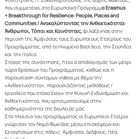
Ψυχιατρικής Π. Σακελλαρόπουλος της Δομής Φωκίδας,
που συμμετέχει στο Ευρωπαϊκό Πρόγραμμ
α Erasmus
+
Breakthrough for Resilience: People, Places and
Communities / Ανακαλύπτοντας την Ανθεκτικότητα:
Άνθρωποι, Τόποι και Κοινότητες,
φιλοξένησε στην
περιοχή της Άμφισσας τους Ευρωπαίους Εταίρους του
Προγράμματος, από το Ηνωμένο Βασίλειο, την Σουηδία
και την Ιταλία.
Στόχος της συνάντησης, ήταν ο απολογισμός των μέχρι
τώρα δράσεων του Προγράμματος, καθώς και η
παρουσίαση σύντομων videos με θέμα την
«Ανθεκτικότητα», παρουσιάζοντας μεθόδους /
εργαλεία που στόχο έχουν την Ψυχική Ενδυνάμωση και
Ανθεκτικότητα, που χρησιμοποιούμε στην
καθημερινότητα της δουλειάς μας.
Στα πλαίσια του προγράμματος οι Ευρωπαίοι Εταίροι
γνώρισαν τον Νομό Φωκίδας μέσω επισκέψεων και
ξεναγήσεων στις πόλεις: Άμφισσα, Δελφούς, Ιτέα,