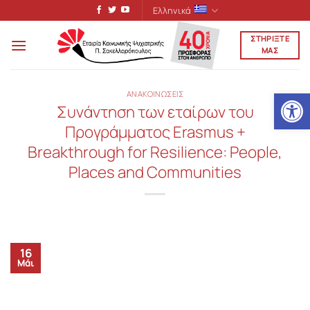
Μετάβαση
Ελληνικά
στο
ΣΤΗΡΙΞΤΕ
περιεχόμενο
ΜΑΣ
Ανοίξτε
ΑΝΑΚΟΙΝΩΣΕΙΣ
Συνάντηση των εταίρων του
Προγράμματος Erasmus +
Breakthrough for Resilience: People,
Places and Communities
16
Μάι