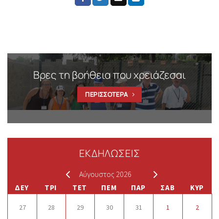
Βρες τη βοήθεια που χρειάζεσαι
ΠΕΡΙΣΣΟΤΕΡΑ
ΕΚΔΗΛΩΣΕΙΣ
Αύγουστος 2026
ΔΕΥ
ΤΡΙ
ΤΕΤ
ΠΕΜ
ΠΑΡ
ΣΑΒ
ΚΥΡ
27
28
29
30
31
1
2