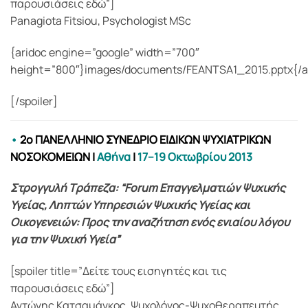
παρουσιάσεις εδώ”]
Panagiota Fitsiou, Psychologist MSc
{aridoc engine=”google” width=”700″
height=”800″}images/documents/FEANTSA1_2015.pptx{/a
[/spoiler]
•
2ο ΠΑΝΕΛΛΗΝΙΟ ΣΥΝΕΔΡΙΟ ΕΙΔΙΚΩΝ ΨΥΧΙΑΤΡΙΚΩΝ
ΝΟΣΟΚΟΜΕΙΩΝ
|
Αθήνα
|
17–19 Οκτωβρίου 2013
Στρογγυλή Τράπεζα: “Forum Επαγγελματιών Ψυχικής
Υγείας, Ληπτών Υπηρεσιών Ψυχικής Υγείας και
Οικογενειών: Προς την αναζήτηση ενός ενιαίου λόγου
για την Ψυχική Υγεία”
[spoiler title=”Δείτε τους εισηγητές και τις
παρουσιάσεις εδώ”]
Αντώνης Κατσαμάγκος, Ψυχολόγος-Ψυχοθεραπευτής