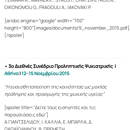
TZIMARA A., MAVREA K., SYROS I., CHATZIPETROU A.,
OIKONOMOU G., FRAGOULI A., IAKOVAKI P.
{aridoc engine=”google” width=”700″
height=”800″}images/documents/9_november_2015.pdf{/
[/spoiler]
• 3o Διεθνές Συνέδριο Προληπτικής Ψυχιατρικής
|
Αθήνα
|
12–15 Νοεμβρίου 2015
“Η ευαισθητοποίηση της κοινότητας ως μοχλός
πρόληψης και προαγωγής της ψυχικής υγείας”
[spoiler title=”Δείτε τους εισηγητές και τις
παρουσιάσεις εδώ”]
A.ΓΙΑΝΤΣΕΛΙΔΟΥ, I. ΚΑΛΛΙΑ, E. ΜΠΑΡΛΑ, Δ.
ΠΑΠΑΪΩΑΝΝΟΥ, Β. ΠΡΕΜΕΤΗ