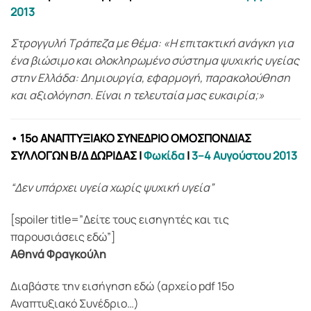
2013
Στρογγυλή Τράπεζα με θέμα: «Η επιτακτική ανάγκη για
ένα βιώσιμο και ολοκληρωμένο σύστημα ψυχικής υγείας
στην Ελλάδα: Δημιουργία, εφαρμογή, παρακολούθηση
και αξιολόγηση. Είναι η τελευταία μας ευκαιρία;»
• 15ο ΑΝΑΠΤΥΞΙΑΚΟ ΣΥΝΕΔΡΙΟ ΟΜΟΣΠΟΝΔΙΑΣ
ΣΥΛΛΟΓΩΝ Β/Δ ΔΩΡΙΔΑΣ
|
Φωκίδα
|
3–4 Αυγούστου 2013
“Δεν υπάρχει υγεία χωρίς ψυχική υγεία”
[spoiler title=”Δείτε τους εισηγητές και τις
παρουσιάσεις εδώ”]
Αθηνά Φραγκούλη
Διαβάστε την εισήγηση εδώ (αρχείο pdf 15o
Αναπτυξιακό Συνέδριο…)