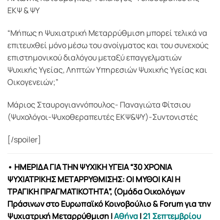
ΕΚΨ & ΨΥ
“Μήπως η Ψυχιατρική Μεταρρύθμιση μπορεί τελικά να
επιτευχθεί μόνο μέσω του ανοίγματος και του συνεχούς
επιστημονικού διαλόγου μεταξύ επαγγελματιών
Ψυχικής Υγείας, Ληπτών Υπηρεσιών Ψυχικής Υγείας και
Οικογενειών;”
Μάριος Σταυρογιαννόπουλος- Παναγιώτα Φίτσιου
(Ψυχολόγοι-Ψυχοθεραπευτές ΕΚΨ&ΨΥ)-Συντονιστές
[/spoiler]
• ΗΜΕΡΙΔΑ ΓΙΑ ΤΗΝ ΨΥΧΙΚΗ ΥΓΕΙΑ “30 ΧΡΟΝΙΑ
ΨΥΧΙΑΤΡΙΚΗΣ ΜΕΤΑΡΡΥΘΜΙΣΗΣ: ΟΙ ΜΥΘΟΙ ΚΑΙ Η
ΤΡΑΓΙΚΗ ΠΡΑΓΜΑΤΙΚΟΤΗΤΑ”, (Ομάδα Οικολόγων
Πράσινων στο Ευρωπαϊκό Κοινοβούλιο & Forum για την
Ψυχιατρική Μεταρρύθμιση
|
Αθήνα
|
21 Σεπτεμβρίου