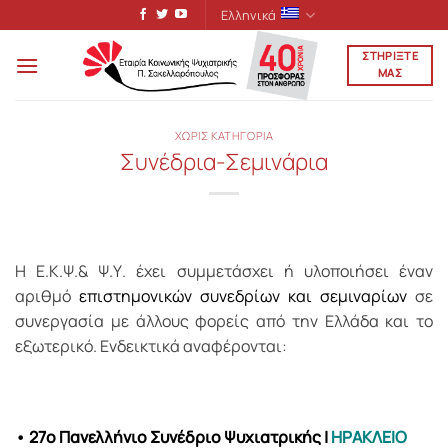
Μετάβαση
Ελληνικά
στο
ΣΤΗΡΙΞΤΕ
περιεχόμενο
ΜΑΣ
ΧΩΡΙΣ ΚΑΤΗΓΟΡΙΑ
Συνέδρια-Σεμινάρια
H Ε.Κ.Ψ.& Ψ.Υ. έχει συμμετάσχει ή υλοποιήσει έναν
αριθμό
επιστημονικών συνεδρίων και σεμιναρίων
σε
συνεργασία με άλλους φορείς από την Ελλάδα και το
εξωτερικό. Ενδεικτικά αναφέρονται:
• 27ο Πανελλήνιο Συνέδριο Ψυχιατρικής
|
ΗΡΑΚΛΕΙΟ