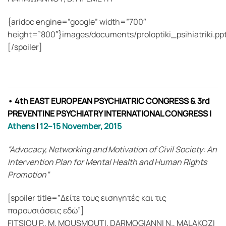
{aridoc engine=”google” width=”700″
height=”800″}images/documents/proloptiki_psihiatriki.ppt
[/spoiler]
• 4th EAST EUROPEAN PSYCHIATRIC CONGRESS & 3rd
PREVENTINE PSYCHIATRY INTERNATIONAL CONGRESS
|
Athens
|
12–15 November, 2015
“Advocacy, Networking and Motivation of Civil Society: An
Intervention Plan for Mental Health and Human Rights
Promotion”
[spoiler title=”Δείτε τους εισηγητές και τις
παρουσιάσεις εδώ”]
FITSIOU P., M. MOUSMOUTI, DARMOGIANNI N., MALAKOZI