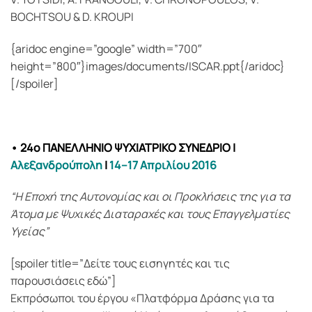
BOCHTSOU & D. KROUPI
{aridoc engine=”google” width=”700″
height=”800″}images/documents/ISCAR.ppt{/aridoc}
[/spoiler]
• 24ο ΠΑΝΕΛΛΗΝΙΟ ΨΥΧΙΑΤΡΙΚΟ ΣΥΝΕΔΡΙΟ
|
Αλεξανδρούπολη
|
14–17 Απριλίου 2016
“Η Εποχή της Αυτονομίας και οι Προκλήσεις της για τα
Άτομα με Ψυχικές Διαταραχές και τους Επαγγελματίες
Υγείας”
[spoiler title=”Δείτε τους εισηγητές και τις
παρουσιάσεις εδώ”]
Εκπρόσωποι του έργου «Πλατφόρμα Δράσης για τα