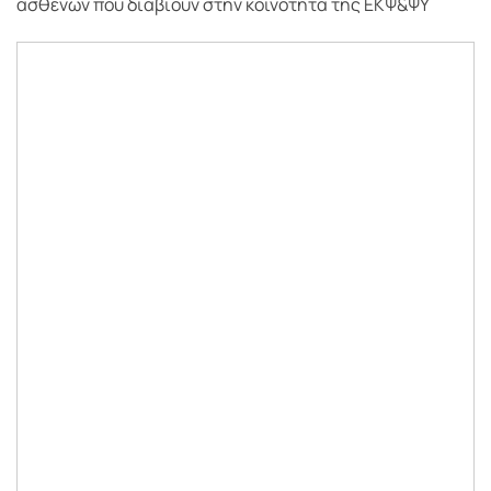
ασθενών που διαβιούν στην κοινότητα της ΕΚΨ&ΨΥ