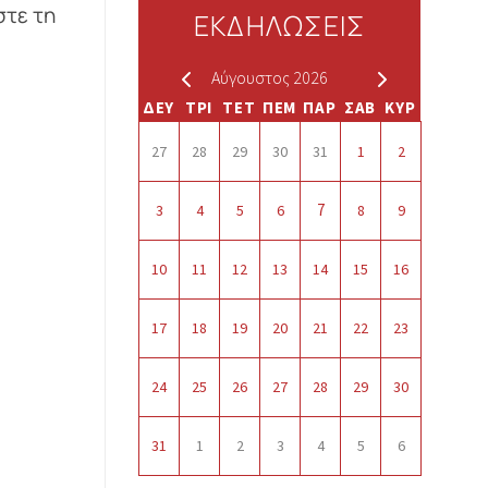
στε τη
ΕΚΔΗΛΩΣΕΙΣ
Αύγουστος 2026
ΔΕΥ
ΤΡΙ
ΤΕΤ
ΠΕΜ
ΠΑΡ
ΣΑΒ
ΚΥΡ
27
28
29
30
31
1
2
7
3
4
5
6
8
9
10
11
12
13
14
15
16
17
18
19
20
21
22
23
24
25
26
27
28
29
30
31
1
2
3
4
5
6