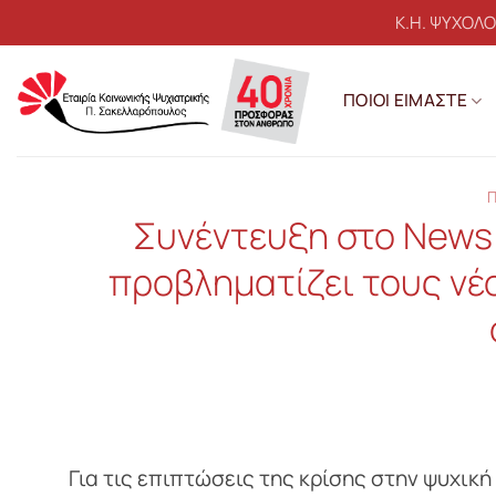
Μετάβαση
Κ.Η. ΨΥΧΟΛ
στο
περιεχόμενο
ΠΟΙΟΙ ΕΙΜΑΣΤΕ
Π
Συνέντευξη στο News 2
προβληματίζει τους νέ
Για τις επιπτώσεις της κρίσης στην ψυχική